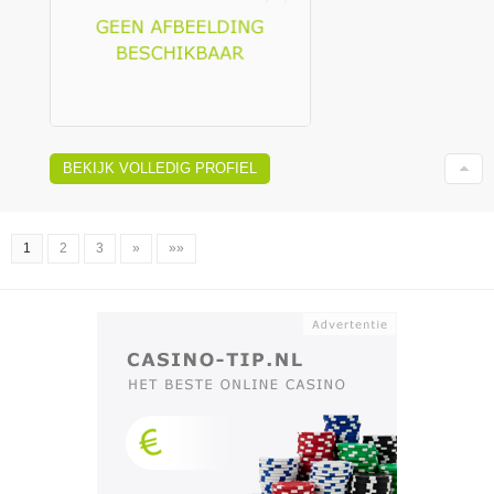
BEKIJK VOLLEDIG PROFIEL
1
2
3
»
»»