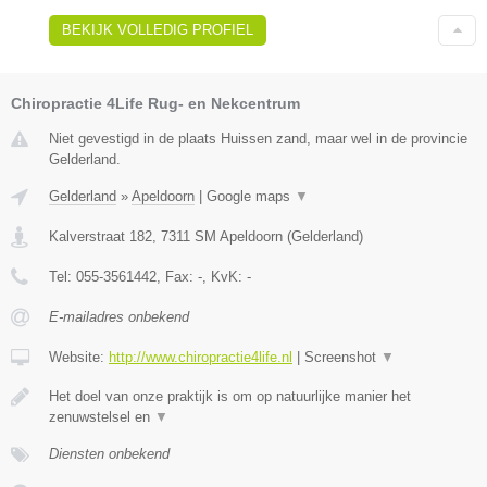
BEKIJK VOLLEDIG PROFIEL
Chiropractie 4Life Rug- en Nekcentrum
Niet gevestigd in de plaats Huissen zand, maar wel in de provincie
Gelderland.
Gelderland
»
Apeldoorn
|
Google maps
▼
Kalverstraat 182
,
7311 SM
Apeldoorn
(
Gelderland
)
Tel:
055-3561442
, Fax:
-
, KvK:
-
E-mailadres onbekend
Website:
http://www.chiropractie4life.nl
|
Screenshot
▼
Het doel van onze praktijk is om op natuurlijke manier het
zenuwstelsel en
▼
Diensten onbekend