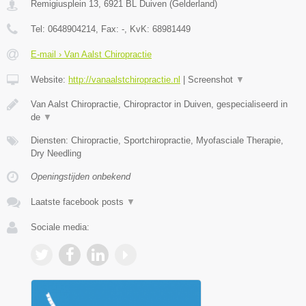
Remigiusplein 13
,
6921 BL
Duiven
(
Gelderland
)
Tel:
0648904214
, Fax:
-
, KvK:
68981449
E-mail › Van Aalst Chiropractie
Website:
http://vanaalstchiropractie.nl
|
Screenshot
▼
Van Aalst Chiropractie, Chiropractor in Duiven, gespecialiseerd in
de
▼
Diensten: Chiropractie, Sportchiropractie, Myofasciale Therapie,
Dry Needling
Openingstijden onbekend
Laatste facebook posts
▼
Sociale media: