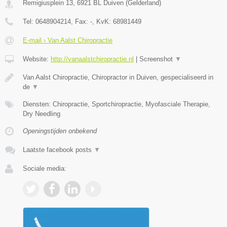
Remigiusplein 13
,
6921 BL
Duiven
(
Gelderland
)
Tel:
0648904214
, Fax:
-
, KvK:
68981449
E-mail › Van Aalst Chiropractie
Website:
http://vanaalstchiropractie.nl
|
Screenshot
▼
Van Aalst Chiropractie, Chiropractor in Duiven, gespecialiseerd in
de
▼
Diensten: Chiropractie, Sportchiropractie, Myofasciale Therapie,
Dry Needling
Openingstijden onbekend
Laatste facebook posts
▼
Sociale media: