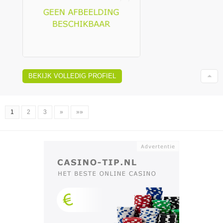
BEKIJK VOLLEDIG PROFIEL
1
2
3
»
»»