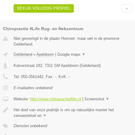
BEKIJK VOLLEDIG PROFIEL
Chiropractie 4Life Rug- en Nekcentrum
Niet gevestigd in de plaats Homoet, maar wel in de provincie
Gelderland.
Gelderland
»
Apeldoorn
|
Google maps
▼
Kalverstraat 182
,
7311 SM
Apeldoorn
(
Gelderland
)
Tel:
055-3561442
, Fax:
-
, KvK:
-
E-mailadres onbekend
Website:
http://www.chiropractie4life.nl
|
Screenshot
▼
Het doel van onze praktijk is om op natuurlijke manier het
zenuwstelsel en
▼
Diensten onbekend