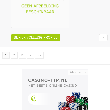
BEKIJK VOLLEDIG PROFIEL
1
2
3
»
»»