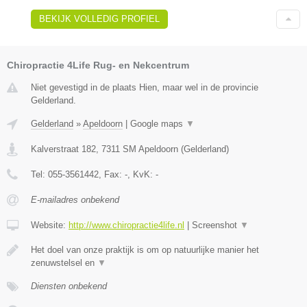
BEKIJK VOLLEDIG PROFIEL
Chiropractie 4Life Rug- en Nekcentrum
Niet gevestigd in de plaats Hien, maar wel in de provincie
Gelderland.
Gelderland
»
Apeldoorn
|
Google maps
▼
Kalverstraat 182
,
7311 SM
Apeldoorn
(
Gelderland
)
Tel:
055-3561442
, Fax:
-
, KvK:
-
E-mailadres onbekend
Website:
http://www.chiropractie4life.nl
|
Screenshot
▼
Het doel van onze praktijk is om op natuurlijke manier het
zenuwstelsel en
▼
Diensten onbekend