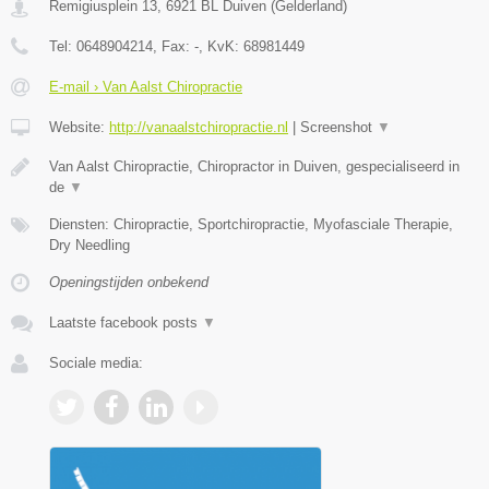
Remigiusplein 13
,
6921 BL
Duiven
(
Gelderland
)
Tel:
0648904214
, Fax:
-
, KvK:
68981449
E-mail › Van Aalst Chiropractie
Website:
http://vanaalstchiropractie.nl
|
Screenshot
▼
Van Aalst Chiropractie, Chiropractor in Duiven, gespecialiseerd in
de
▼
Diensten: Chiropractie, Sportchiropractie, Myofasciale Therapie,
Dry Needling
Openingstijden onbekend
Laatste facebook posts
▼
Sociale media: