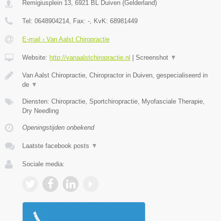
Remigiusplein 13
,
6921 BL
Duiven
(
Gelderland
)
Tel:
0648904214
, Fax:
-
, KvK:
68981449
E-mail › Van Aalst Chiropractie
Website:
http://vanaalstchiropractie.nl
|
Screenshot
▼
Van Aalst Chiropractie, Chiropractor in Duiven, gespecialiseerd in
de
▼
Diensten: Chiropractie, Sportchiropractie, Myofasciale Therapie,
Dry Needling
Openingstijden onbekend
Laatste facebook posts
▼
Sociale media: