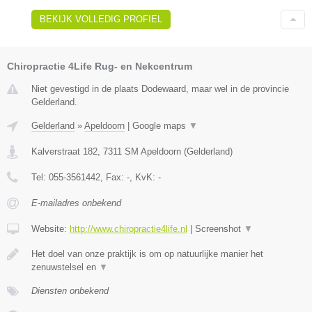
BEKIJK VOLLEDIG PROFIEL
Chiropractie 4Life Rug- en Nekcentrum
Niet gevestigd in de plaats Dodewaard, maar wel in de provincie
Gelderland.
Gelderland
»
Apeldoorn
|
Google maps
▼
Kalverstraat 182
,
7311 SM
Apeldoorn
(
Gelderland
)
Tel:
055-3561442
, Fax:
-
, KvK:
-
E-mailadres onbekend
Website:
http://www.chiropractie4life.nl
|
Screenshot
▼
Het doel van onze praktijk is om op natuurlijke manier het
zenuwstelsel en
▼
Diensten onbekend