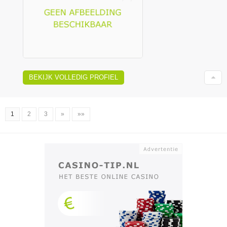
BEKIJK VOLLEDIG PROFIEL
1
2
3
»
»»