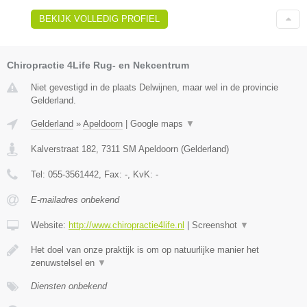
BEKIJK VOLLEDIG PROFIEL
Chiropractie 4Life Rug- en Nekcentrum
Niet gevestigd in de plaats Delwijnen, maar wel in de provincie
Gelderland.
Gelderland
»
Apeldoorn
|
Google maps
▼
Kalverstraat 182
,
7311 SM
Apeldoorn
(
Gelderland
)
Tel:
055-3561442
, Fax:
-
, KvK:
-
E-mailadres onbekend
Website:
http://www.chiropractie4life.nl
|
Screenshot
▼
Het doel van onze praktijk is om op natuurlijke manier het
zenuwstelsel en
▼
Diensten onbekend