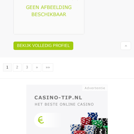
BEKIJK VOLLEDIG PROFIEL
1
2
3
»
»»