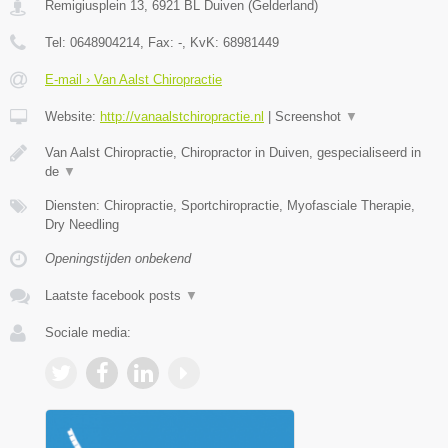
Remigiusplein 13
,
6921 BL
Duiven
(
Gelderland
)
Tel:
0648904214
, Fax:
-
, KvK:
68981449
E-mail › Van Aalst Chiropractie
Website:
http://vanaalstchiropractie.nl
|
Screenshot
▼
Van Aalst Chiropractie, Chiropractor in Duiven, gespecialiseerd in
de
▼
Diensten: Chiropractie, Sportchiropractie, Myofasciale Therapie,
Dry Needling
Openingstijden onbekend
Laatste facebook posts
▼
Sociale media: