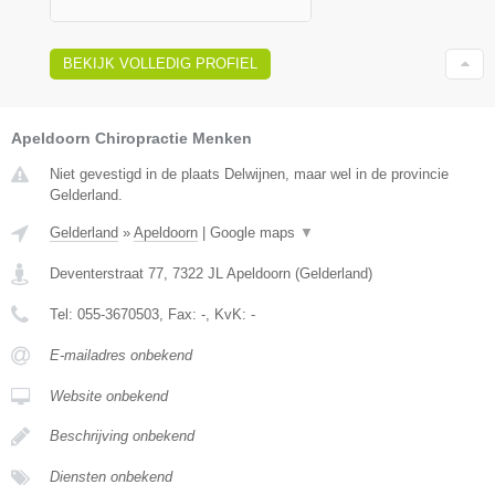
BEKIJK VOLLEDIG PROFIEL
Apeldoorn Chiropractie Menken
Niet gevestigd in de plaats Delwijnen, maar wel in de provincie
Gelderland.
Gelderland
»
Apeldoorn
|
Google maps
▼
Deventerstraat 77
,
7322 JL
Apeldoorn
(
Gelderland
)
Tel:
055-3670503
, Fax:
-
, KvK:
-
E-mailadres onbekend
Website onbekend
Beschrijving onbekend
Diensten onbekend