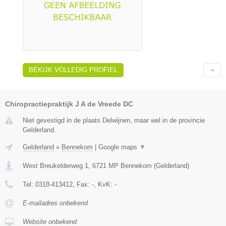
BEKIJK VOLLEDIG PROFIEL
Chiropractiepraktijk J A de Vreede DC
Niet gevestigd in de plaats Delwijnen, maar wel in de provincie
Gelderland.
Gelderland
»
Bennekom
|
Google maps
▼
West Breukelderweg 1
,
6721 MP
Bennekom
(
Gelderland
)
Tel:
0318-413412
, Fax:
-
, KvK:
-
E-mailadres onbekend
Website onbekend