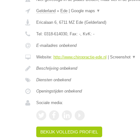
Gelderland
»
Ede
|
Google maps
▼
Ericalaan 6
,
6711 MZ
Ede
(
Gelderland
)
Tel:
0318-614030
, Fax:
-
, KvK:
-
E-mailadres onbekend
Website:
http://www.chiropractie-ede.nl
|
Screenshot
▼
Beschrijving onbekend
Diensten onbekend
Openingstijden onbekend
Sociale media:
BEKIJK VOLLEDIG PROFIEL