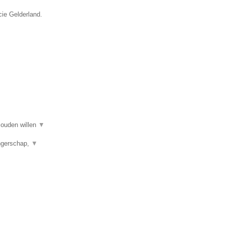
cie Gelderland.
 zouden willen
▼
angerschap,
▼