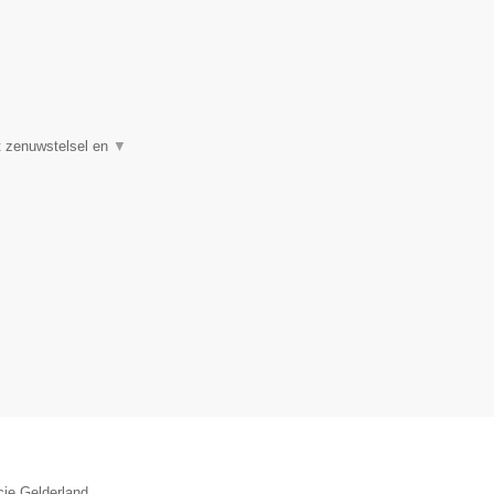
et zenuwstelsel en
▼
cie Gelderland.