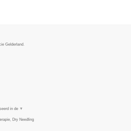
cie Gelderland.
iseerd in de
▼
erapie, Dry Needling