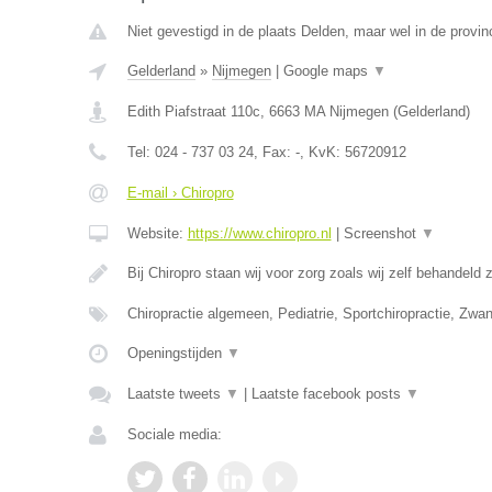
Niet gevestigd in de plaats Delden, maar wel in de provin
Gelderland
»
Nijmegen
|
Google maps
▼
Edith Piafstraat 110c
,
6663 MA
Nijmegen
(
Gelderland
)
Tel:
024 - 737 03 24
, Fax:
-
, KvK:
56720912
E-mail › Chiropro
Website:
https://www.chiropro.nl
|
Screenshot
▼
Bij Chiropro staan wij voor zorg zoals wij zelf behandeld
Chiropractie algemeen, Pediatrie, Sportchiropractie, Zw
Openingstijden
▼
Laatste tweets
▼
|
Laatste facebook posts
▼
Sociale media: