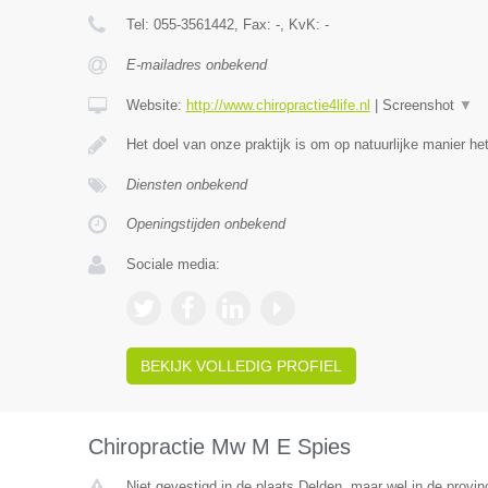
Tel:
055-3561442
, Fax:
-
, KvK:
-
E-mailadres onbekend
Website:
http://www.chiropractie4life.nl
|
Screenshot
▼
Het doel van onze praktijk is om op natuurlijke manier h
Diensten onbekend
Openingstijden onbekend
Sociale media:
BEKIJK VOLLEDIG PROFIEL
Chiropractie Mw M E Spies
Niet gevestigd in de plaats Delden, maar wel in de provin