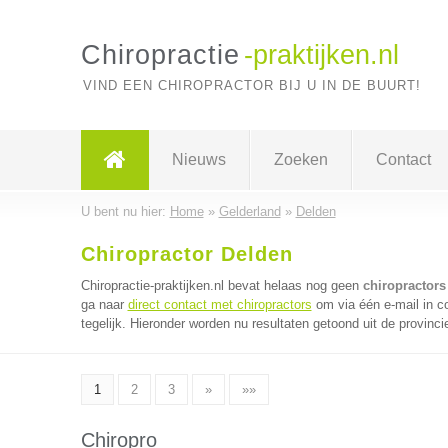
Chiropractie
-praktijken.nl
VIND EEN CHIROPRACTOR BIJ U IN DE BUURT!
Nieuws
Zoeken
Contact
U bent nu hier:
Home
»
Gelderland
»
Delden
Chiropractor Delden
Chiropractie-praktijken.nl bevat helaas nog geen
chiropractors
ga naar
direct contact met chiropractors
om via één e-mail in c
tegelijk. Hieronder worden nu resultaten getoond uit de provinci
1
2
3
»
»»
Chiropro