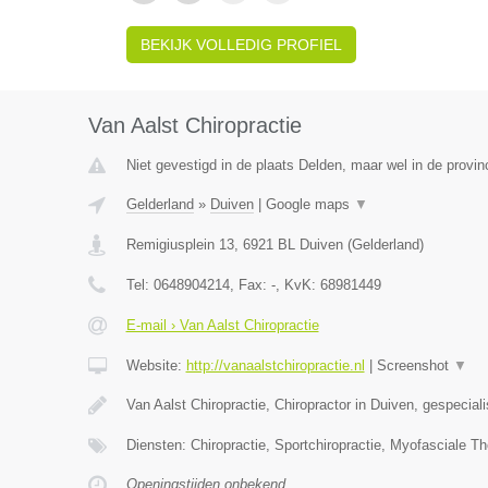
BEKIJK VOLLEDIG PROFIEL
Van Aalst Chiropractie
Niet gevestigd in de plaats Delden, maar wel in de provin
Gelderland
»
Duiven
|
Google maps
▼
Remigiusplein 13
,
6921 BL
Duiven
(
Gelderland
)
Tel:
0648904214
, Fax:
-
, KvK:
68981449
E-mail › Van Aalst Chiropractie
Website:
http://vanaalstchiropractie.nl
|
Screenshot
▼
Van Aalst Chiropractie, Chiropractor in Duiven, gespecial
Diensten: Chiropractie, Sportchiropractie, Myofasciale Th
Openingstijden onbekend