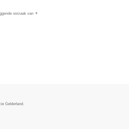
liggende oorzaak van
▼
cie Gelderland.