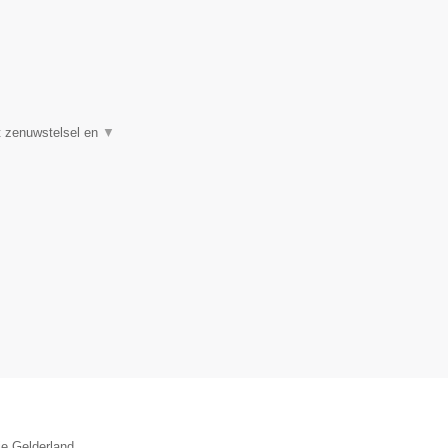
et zenuwstelsel en
▼
ie Gelderland.