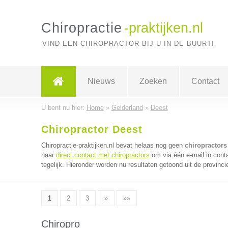
Chiropractie
-praktijken.nl
VIND EEN CHIROPRACTOR BIJ U IN DE BUURT!
Nieuws
Zoeken
Contact
U bent nu hier:
Home
»
Gelderland
»
Deest
Chiropractor Deest
Chiropractie-praktijken.nl bevat helaas nog geen
chiropractors
naar
direct contact met chiropractors
om via één e-mail in cont
tegelijk. Hieronder worden nu resultaten getoond uit de provinci
1
2
3
»
»»
Chiropro