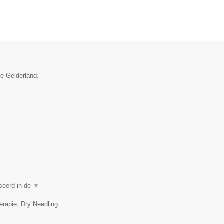
ie Gelderland.
iseerd in de
▼
erapie, Dry Needling