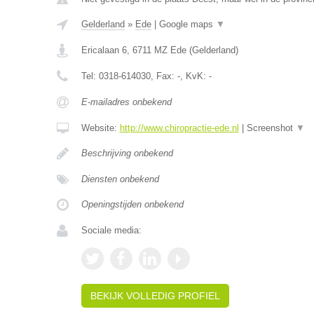
Gelderland
»
Ede
|
Google maps
▼
Ericalaan 6
,
6711 MZ
Ede
(
Gelderland
)
Tel:
0318-614030
, Fax:
-
, KvK:
-
E-mailadres onbekend
Website:
http://www.chiropractie-ede.nl
|
Screenshot
▼
Beschrijving onbekend
Diensten onbekend
Openingstijden onbekend
Sociale media:
BEKIJK VOLLEDIG PROFIEL