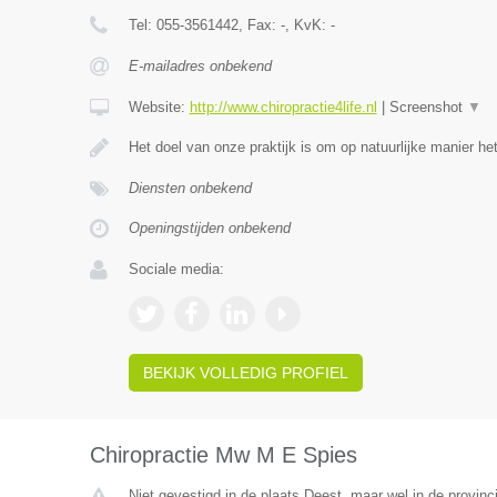
Tel:
055-3561442
, Fax:
-
, KvK:
-
E-mailadres onbekend
Website:
http://www.chiropractie4life.nl
|
Screenshot
▼
Het doel van onze praktijk is om op natuurlijke manier h
Diensten onbekend
Openingstijden onbekend
Sociale media:
BEKIJK VOLLEDIG PROFIEL
Chiropractie Mw M E Spies
Niet gevestigd in de plaats Deest, maar wel in de provinc