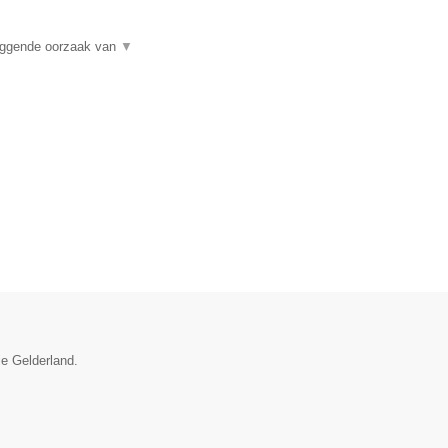
liggende oorzaak van
▼
ie Gelderland.