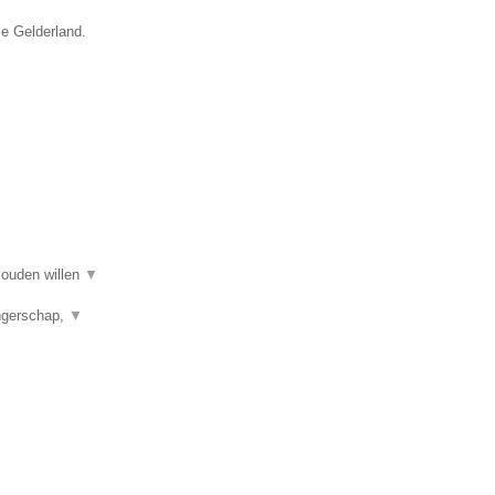
ie Gelderland.
 zouden willen
▼
angerschap,
▼