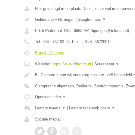
Niet gevestigd in de plaats Deest, maar wel in de provinc
Gelderland
»
Nijmegen
|
Google maps
▼
Edith Piafstraat 110c
,
6663 MA
Nijmegen
(
Gelderland
)
Tel:
024 - 737 03 24
, Fax:
-
, KvK:
56720912
E-mail › Chiropro
Website:
https://www.chiropro.nl
|
Screenshot
▼
Bij Chiropro staan wij voor zorg zoals wij zelf behandeld
Chiropractie algemeen, Pediatrie, Sportchiropractie, Zw
Openingstijden
▼
Laatste tweets
▼
|
Laatste facebook posts
▼
Sociale media: