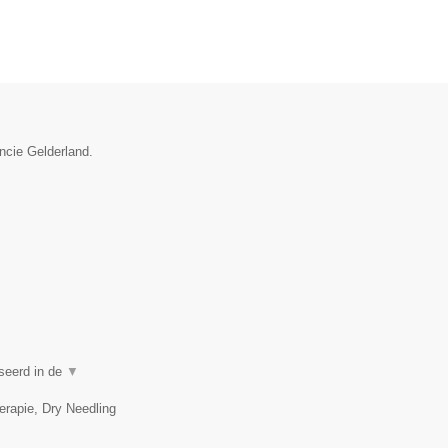
ncie Gelderland.
iseerd in de
▼
erapie, Dry Needling