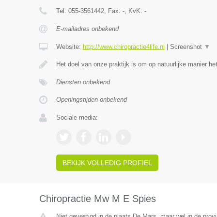
Tel:
055-3561442
, Fax:
-
, KvK:
-
E-mailadres onbekend
Website:
http://www.chiropractie4life.nl
|
Screenshot
▼
Het doel van onze praktijk is om op natuurlijke manier h
Diensten onbekend
Openingstijden onbekend
Sociale media:
BEKIJK VOLLEDIG PROFIEL
Chiropractie Mw M E Spies
Niet gevestigd in de plaats De Mars, maar wel in de provi