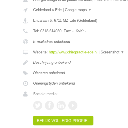
Gelderland
»
Ede
|
Google maps
▼
Ericalaan 6
,
6711 MZ
Ede
(
Gelderland
)
Tel:
0318-614030
, Fax:
-
, KvK:
-
E-mailadres onbekend
Website:
http://www.chiropractie-ede.nl
|
Screenshot
▼
Beschrijving onbekend
Diensten onbekend
Openingstijden onbekend
Sociale media:
BEKIJK VOLLEDIG PROFIEL