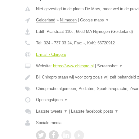
Niet gevestigd in de plaats De Mars, maar wel in de provi
Gelderland
»
Nijmegen
|
Google maps
▼
Edith Piafstraat 110c
,
6663 MA
Nijmegen
(
Gelderland
)
Tel:
024 - 737 03 24
, Fax:
-
, KvK:
56720912
E-mail › Chiropro
Website:
https://www.chiropro.nl
|
Screenshot
▼
Bij Chiropro staan wij voor zorg zoals wij zelf behandeld
Chiropractie algemeen, Pediatrie, Sportchiropractie, Zw
Openingstijden
▼
Laatste tweets
▼
|
Laatste facebook posts
▼
Sociale media: