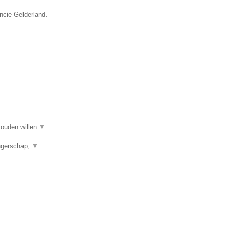
ncie Gelderland.
 zouden willen
▼
angerschap,
▼