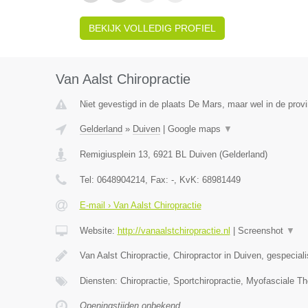
BEKIJK VOLLEDIG PROFIEL
Van Aalst Chiropractie
Niet gevestigd in de plaats De Mars, maar wel in de provi
Gelderland
»
Duiven
|
Google maps
▼
Remigiusplein 13
,
6921 BL
Duiven
(
Gelderland
)
Tel:
0648904214
, Fax:
-
, KvK:
68981449
E-mail › Van Aalst Chiropractie
Website:
http://vanaalstchiropractie.nl
|
Screenshot
▼
Van Aalst Chiropractie, Chiropractor in Duiven, gespecial
Diensten: Chiropractie, Sportchiropractie, Myofasciale Th
Openingstijden onbekend