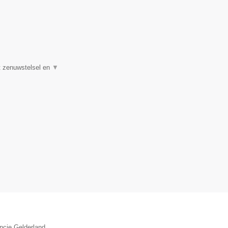
et zenuwstelsel en
▼
ncie Gelderland.