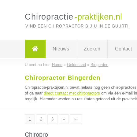
Chiropractie
-praktijken.nl
VIND EEN CHIROPRACTOR BIJ U IN DE BUURT!
Nieuws
Zoeken
Contact
U bent nu hier:
Home
»
Gelderland
»
Bingerden
Chiropractor Bingerden
Chiropractie-praktijken.nl bevat helaas nog geen
chiropractors
of ga naar
direct contact met chiropractors
om via één e-mail i
tegelijk. Hieronder worden nu resultaten getoond uit de provinci
1
2
3
»
»»
Chiropro