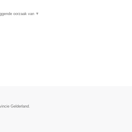
liggende oorzaak van
▼
vincie Gelderland.