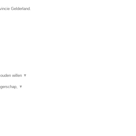
vincie Gelderland.
 zouden willen
▼
angerschap,
▼