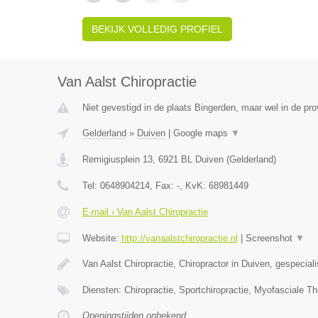
BEKIJK VOLLEDIG PROFIEL
Van Aalst Chiropractie
Niet gevestigd in de plaats Bingerden, maar wel in de pro
Gelderland
»
Duiven
|
Google maps
▼
Remigiusplein 13
,
6921 BL
Duiven
(
Gelderland
)
Tel:
0648904214
, Fax:
-
, KvK:
68981449
E-mail › Van Aalst Chiropractie
Website:
http://vanaalstchiropractie.nl
|
Screenshot
▼
Van Aalst Chiropractie, Chiropractor in Duiven, gespecial
Diensten: Chiropractie, Sportchiropractie, Myofasciale Th
Openingstijden onbekend