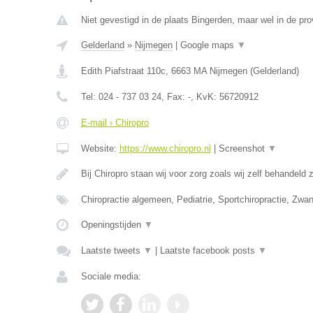
Niet gevestigd in de plaats Bingerden, maar wel in de pro
Gelderland
»
Nijmegen
|
Google maps
▼
Edith Piafstraat 110c
,
6663 MA
Nijmegen
(
Gelderland
)
Tel:
024 - 737 03 24
, Fax:
-
, KvK:
56720912
E-mail › Chiropro
Website:
https://www.chiropro.nl
|
Screenshot
▼
Bij Chiropro staan wij voor zorg zoals wij zelf behandeld
Chiropractie algemeen, Pediatrie, Sportchiropractie, Zw
Openingstijden
▼
Laatste tweets
▼
|
Laatste facebook posts
▼
Sociale media: