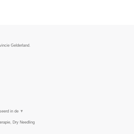
vincie Gelderland.
iseerd in de
▼
erapie, Dry Needling