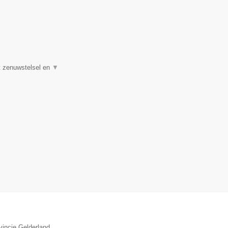
et zenuwstelsel en
▼
vincie Gelderland.