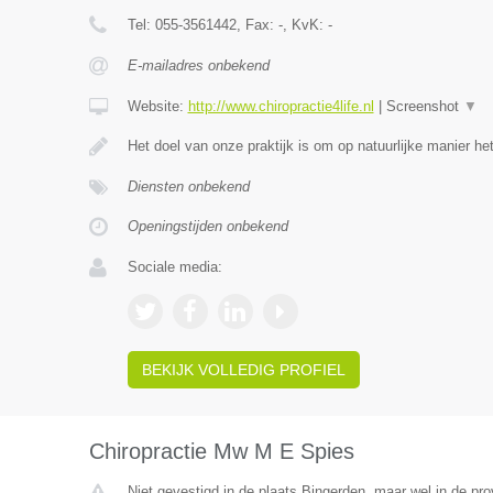
Tel:
055-3561442
, Fax:
-
, KvK:
-
E-mailadres onbekend
Website:
http://www.chiropractie4life.nl
|
Screenshot
▼
Het doel van onze praktijk is om op natuurlijke manier h
Diensten onbekend
Openingstijden onbekend
Sociale media:
BEKIJK VOLLEDIG PROFIEL
Chiropractie Mw M E Spies
Niet gevestigd in de plaats Bingerden, maar wel in de pro