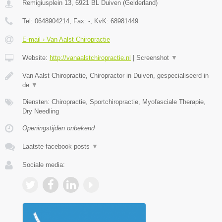
Remigiusplein 13
,
6921 BL
Duiven
(
Gelderland
)
Tel:
0648904214
, Fax:
-
, KvK:
68981449
E-mail › Van Aalst Chiropractie
Website:
http://vanaalstchiropractie.nl
|
Screenshot
▼
Van Aalst Chiropractie, Chiropractor in Duiven, gespecialiseerd in
de
▼
Diensten: Chiropractie, Sportchiropractie, Myofasciale Therapie,
Dry Needling
Openingstijden onbekend
Laatste facebook posts
▼
Sociale media: