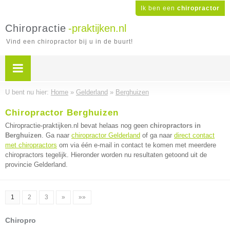
Ik ben een
chiropractor
Chiropractie
-praktijken.nl
Vind een chiropractor bij u in de buurt!
U bent nu hier:
Home
»
Gelderland
»
Berghuizen
Chiropractor Berghuizen
Chiropractie-praktijken.nl bevat helaas nog geen
chiropractors in
Berghuizen
. Ga naar
chiropractor Gelderland
of ga naar
direct contact
met chiropractors
om via één e-mail in contact te komen met meerdere
chiropractors tegelijk. Hieronder worden nu resultaten getoond uit de
provincie Gelderland.
1
2
3
»
»»
Chiropro