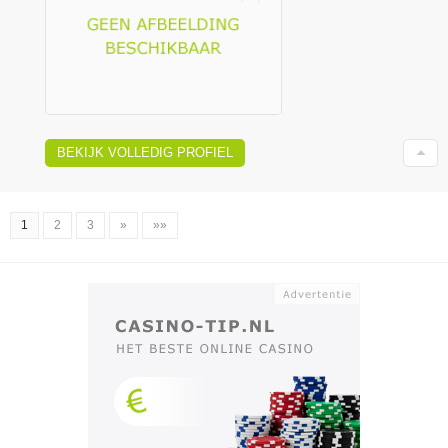
BEKIJK VOLLEDIG PROFIEL
1
2
3
»
»»