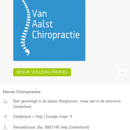
BEKIJK VOLLEDIG PROFIEL
Hanze Chiropractie
Niet gevestigd in de plaats Berghuizen, maar wel in de provincie
Gelderland.
Gelderland
»
Velp
|
Google maps
▼
Reinaldstraat 18a
,
6883 HN
Velp
(
Gelderland
)