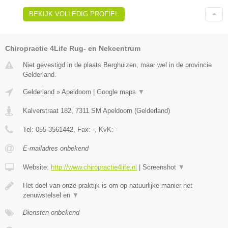
BEKIJK VOLLEDIG PROFIEL
Chiropractie 4Life Rug- en Nekcentrum
Niet gevestigd in de plaats Berghuizen, maar wel in de provincie
Gelderland.
Gelderland
»
Apeldoorn
|
Google maps
▼
Kalverstraat 182
,
7311 SM
Apeldoorn
(
Gelderland
)
Tel:
055-3561442
, Fax:
-
, KvK:
-
E-mailadres onbekend
Website:
http://www.chiropractie4life.nl
|
Screenshot
▼
Het doel van onze praktijk is om op natuurlijke manier het
zenuwstelsel en
▼
Diensten onbekend