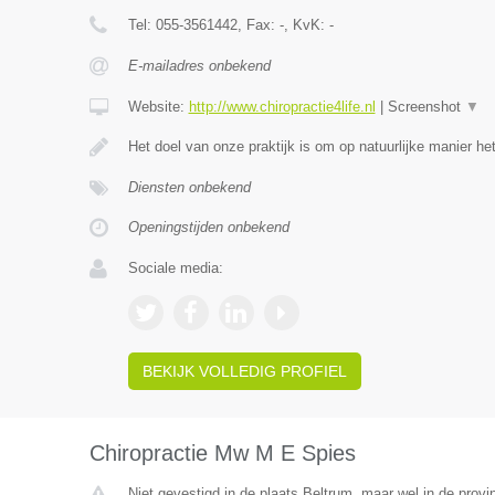
Tel:
055-3561442
, Fax:
-
, KvK:
-
E-mailadres onbekend
Website:
http://www.chiropractie4life.nl
|
Screenshot
▼
Het doel van onze praktijk is om op natuurlijke manier h
Diensten onbekend
Openingstijden onbekend
Sociale media:
BEKIJK VOLLEDIG PROFIEL
Chiropractie Mw M E Spies
Niet gevestigd in de plaats Beltrum, maar wel in de provi