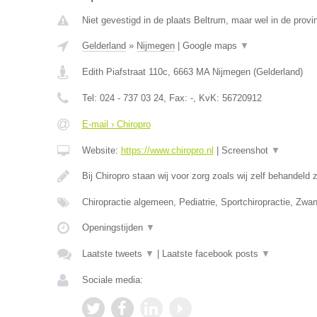
Niet gevestigd in de plaats Beltrum, maar wel in de provi
Gelderland
»
Nijmegen
|
Google maps
▼
Edith Piafstraat 110c
,
6663 MA
Nijmegen
(
Gelderland
)
Tel:
024 - 737 03 24
, Fax:
-
, KvK:
56720912
E-mail › Chiropro
Website:
https://www.chiropro.nl
|
Screenshot
▼
Bij Chiropro staan wij voor zorg zoals wij zelf behandeld
Chiropractie algemeen, Pediatrie, Sportchiropractie, Zw
Openingstijden
▼
Laatste tweets
▼
|
Laatste facebook posts
▼
Sociale media: