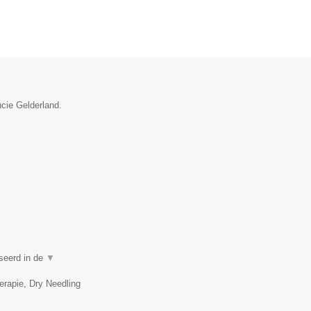
ncie Gelderland.
iseerd in de
▼
erapie, Dry Needling