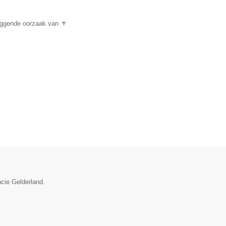
liggende oorzaak van
▼
ncie Gelderland.