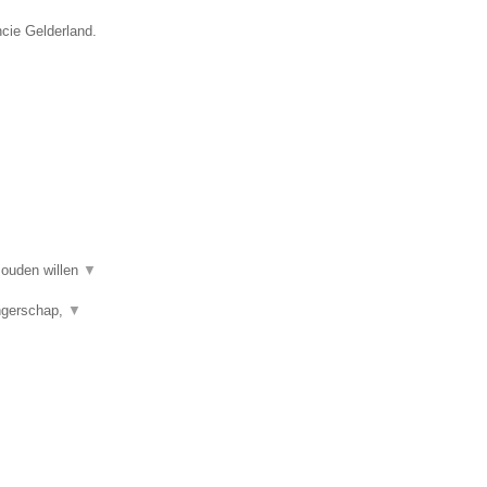
ncie Gelderland.
 zouden willen
▼
angerschap,
▼