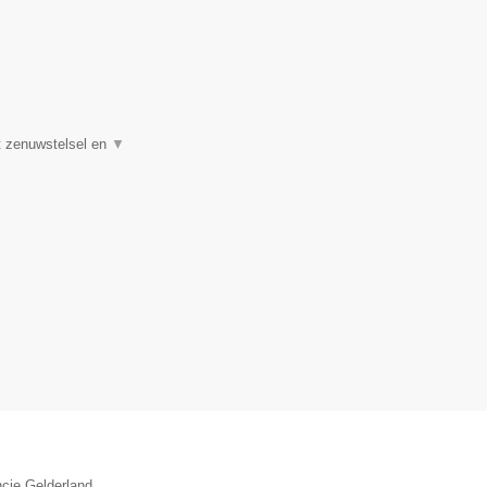
et zenuwstelsel en
▼
ncie Gelderland.