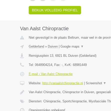
BEKIJK VOLLEDIG PROFIEL
Van Aalst Chiropractie
Niet gevestigd in de plaats Beltrum, maar wel in de provi
Gelderland
»
Duiven
|
Google maps
▼
Remigiusplein 13
,
6921 BL
Duiven
(
Gelderland
)
Tel:
0648904214
, Fax:
-
, KvK:
68981449
E-mail › Van Aalst Chiropractie
Website:
http://vanaalstchiropractie.nl
|
Screenshot
▼
Van Aalst Chiropractie, Chiropractor in Duiven, gespecial
Diensten: Chiropractie, Sportchiropractie, Myofasciale Th
Openingstijden onbekend