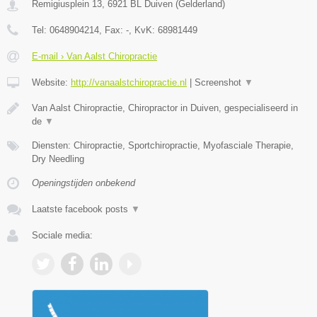
Remigiusplein 13
,
6921 BL
Duiven
(
Gelderland
)
Tel:
0648904214
, Fax:
-
, KvK:
68981449
E-mail › Van Aalst Chiropractie
Website:
http://vanaalstchiropractie.nl
|
Screenshot
▼
Van Aalst Chiropractie, Chiropractor in Duiven, gespecialiseerd in
de
▼
Diensten: Chiropractie, Sportchiropractie, Myofasciale Therapie,
Dry Needling
Openingstijden onbekend
Laatste facebook posts
▼
Sociale media: