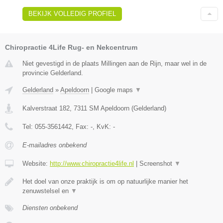
BEKIJK VOLLEDIG PROFIEL
Chiropractie 4Life Rug- en Nekcentrum
Niet gevestigd in de plaats Millingen aan de Rijn, maar wel in de
provincie Gelderland.
Gelderland
»
Apeldoorn
|
Google maps
▼
Kalverstraat 182
,
7311 SM
Apeldoorn
(
Gelderland
)
Tel:
055-3561442
, Fax:
-
, KvK:
-
E-mailadres onbekend
Website:
http://www.chiropractie4life.nl
|
Screenshot
▼
Het doel van onze praktijk is om op natuurlijke manier het
zenuwstelsel en
▼
Diensten onbekend