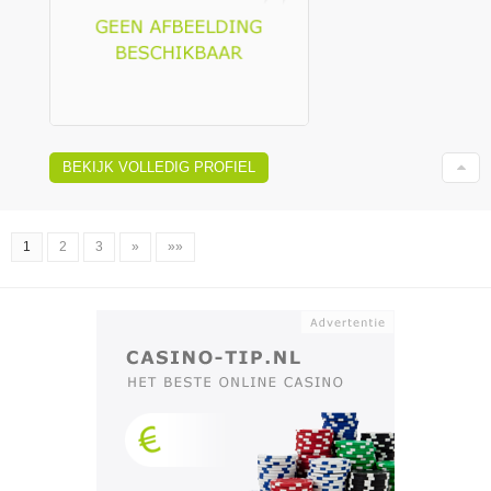
BEKIJK VOLLEDIG PROFIEL
1
2
3
»
»»