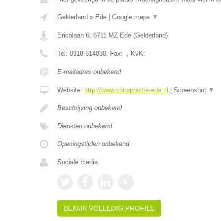
Gelderland
»
Ede
|
Google maps
▼
Ericalaan 6
,
6711 MZ
Ede
(
Gelderland
)
Tel:
0318-614030
, Fax:
-
, KvK:
-
E-mailadres onbekend
Website:
http://www.chiropractie-ede.nl
|
Screenshot
▼
Beschrijving onbekend
Diensten onbekend
Openingstijden onbekend
Sociale media:
BEKIJK VOLLEDIG PROFIEL