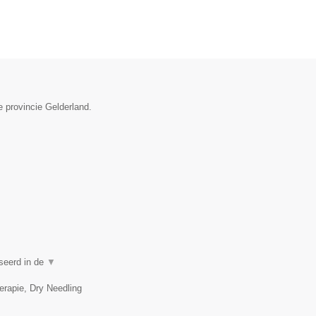
e provincie Gelderland.
iseerd in de
▼
erapie, Dry Needling