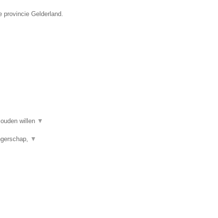
e provincie Gelderland.
 zouden willen
▼
angerschap,
▼