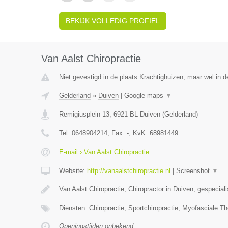
BEKIJK VOLLEDIG PROFIEL
Van Aalst Chiropractie
Niet gevestigd in de plaats Krachtighuizen, maar wel in d
Gelderland
»
Duiven
|
Google maps
▼
Remigiusplein 13
,
6921 BL
Duiven
(
Gelderland
)
Tel:
0648904214
, Fax:
-
, KvK:
68981449
E-mail › Van Aalst Chiropractie
Website:
http://vanaalstchiropractie.nl
|
Screenshot
▼
Van Aalst Chiropractie, Chiropractor in Duiven, gespecial
Diensten: Chiropractie, Sportchiropractie, Myofasciale Th
Openingstijden onbekend