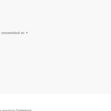
et zenuwstelsel en
▼
e provincie Gelderland.