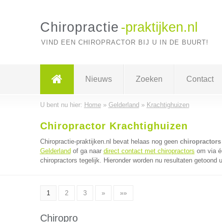
Chiropractie
-praktijken.nl
VIND EEN CHIROPRACTOR BIJ U IN DE BUURT!
Nieuws
Zoeken
Contact
U bent nu hier:
Home
»
Gelderland
»
Krachtighuizen
Chiropractor Krachtighuizen
Chiropractie-praktijken.nl bevat helaas nog geen
chiropractors
Gelderland
of ga naar
direct contact met chiropractors
om via é
chiropractors tegelijk. Hieronder worden nu resultaten getoond u
1
2
3
»
»»
Chiropro