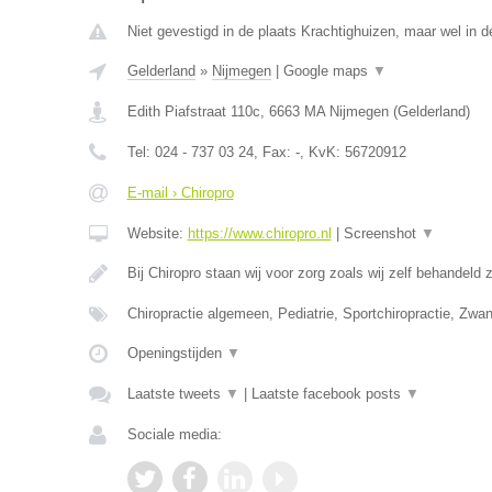
Niet gevestigd in de plaats Krachtighuizen, maar wel in d
Gelderland
»
Nijmegen
|
Google maps
▼
Edith Piafstraat 110c
,
6663 MA
Nijmegen
(
Gelderland
)
Tel:
024 - 737 03 24
, Fax:
-
, KvK:
56720912
E-mail › Chiropro
Website:
https://www.chiropro.nl
|
Screenshot
▼
Bij Chiropro staan wij voor zorg zoals wij zelf behandeld
Chiropractie algemeen, Pediatrie, Sportchiropractie, Zw
Openingstijden
▼
Laatste tweets
▼
|
Laatste facebook posts
▼
Sociale media: