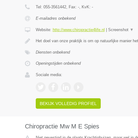
Tel:
055-3561442
, Fax:
-
, KvK:
-
E-mailadres onbekend
Website:
http://www.chiropractie4life.nl
|
Screenshot
▼
Het doel van onze praktijk is om op natuurlijke manier h
Diensten onbekend
Openingstijden onbekend
Sociale media:
BEKIJK VOLLEDIG PROFIEL
Chiropractie Mw M E Spies
Niet gevestigd in de plaats Krachtighuizen, maar wel in d