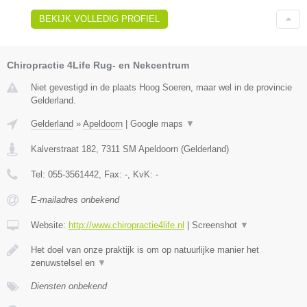
BEKIJK VOLLEDIG PROFIEL
Chiropractie 4Life Rug- en Nekcentrum
Niet gevestigd in de plaats Hoog Soeren, maar wel in de provincie
Gelderland.
Gelderland
»
Apeldoorn
|
Google maps
▼
Kalverstraat 182
,
7311 SM
Apeldoorn
(
Gelderland
)
Tel:
055-3561442
, Fax:
-
, KvK:
-
E-mailadres onbekend
Website:
http://www.chiropractie4life.nl
|
Screenshot
▼
Het doel van onze praktijk is om op natuurlijke manier het
zenuwstelsel en
▼
Diensten onbekend