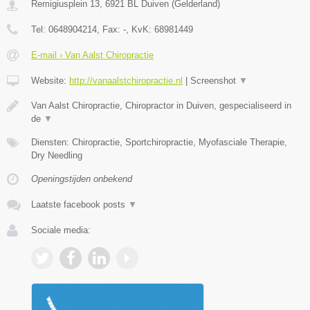
Remigiusplein 13
,
6921 BL
Duiven
(
Gelderland
)
Tel:
0648904214
, Fax:
-
, KvK:
68981449
E-mail › Van Aalst Chiropractie
Website:
http://vanaalstchiropractie.nl
|
Screenshot
▼
Van Aalst Chiropractie, Chiropractor in Duiven, gespecialiseerd in
de
▼
Diensten: Chiropractie, Sportchiropractie, Myofasciale Therapie,
Dry Needling
Openingstijden onbekend
Laatste facebook posts
▼
Sociale media: