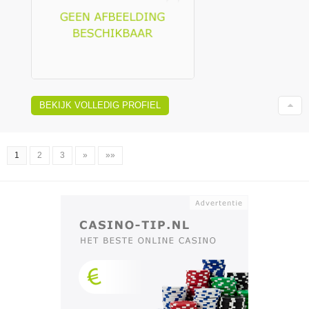
BEKIJK VOLLEDIG PROFIEL
1
2
3
»
»»