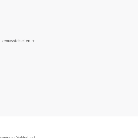
et zenuwstelsel en
▼
provincie Gelderland.