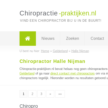
Chiropractie
-praktijken.nl
VIND EEN CHIROPRACTOR BIJ U IN DE BUURT!
Nieuws
Zoeken
Contact
U bent nu hier:
Home
»
Gelderland
»
Halle Nijman
Chiropractor Halle Nijman
Chiropractie-praktijken.nl bevat helaas nog geen
chiropractors
Gelderland
of ga naar
direct contact met chiropractors
om via é
chiropractors tegelijk. Hieronder worden nu resultaten getoond u
1
2
3
»
»»
Chiropro