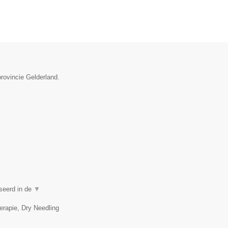
provincie Gelderland.
iseerd in de
▼
erapie, Dry Needling