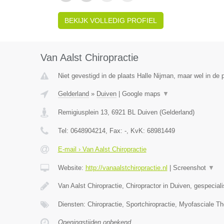
BEKIJK VOLLEDIG PROFIEL
Van Aalst Chiropractie
Niet gevestigd in de plaats Halle Nijman, maar wel in de 
Gelderland
»
Duiven
|
Google maps
▼
Remigiusplein 13
,
6921 BL
Duiven
(
Gelderland
)
Tel:
0648904214
, Fax:
-
, KvK:
68981449
E-mail › Van Aalst Chiropractie
Website:
http://vanaalstchiropractie.nl
|
Screenshot
▼
Van Aalst Chiropractie, Chiropractor in Duiven, gespecial
Diensten: Chiropractie, Sportchiropractie, Myofasciale Th
Openingstijden onbekend