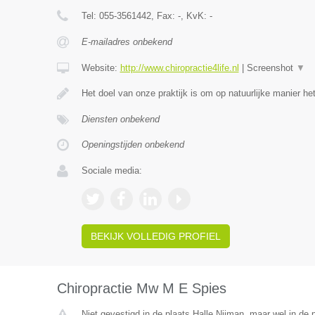
Tel:
055-3561442
, Fax:
-
, KvK:
-
E-mailadres onbekend
Website:
http://www.chiropractie4life.nl
|
Screenshot
▼
Het doel van onze praktijk is om op natuurlijke manier h
Diensten onbekend
Openingstijden onbekend
Sociale media:
BEKIJK VOLLEDIG PROFIEL
Chiropractie Mw M E Spies
Niet gevestigd in de plaats Halle Nijman, maar wel in de 