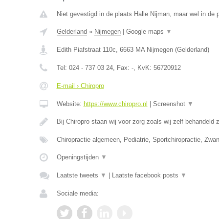
Niet gevestigd in de plaats Halle Nijman, maar wel in de 
Gelderland
»
Nijmegen
|
Google maps
▼
Edith Piafstraat 110c
,
6663 MA
Nijmegen
(
Gelderland
)
Tel:
024 - 737 03 24
, Fax:
-
, KvK:
56720912
E-mail › Chiropro
Website:
https://www.chiropro.nl
|
Screenshot
▼
Bij Chiropro staan wij voor zorg zoals wij zelf behandeld
Chiropractie algemeen, Pediatrie, Sportchiropractie, Zw
Openingstijden
▼
Laatste tweets
▼
|
Laatste facebook posts
▼
Sociale media: