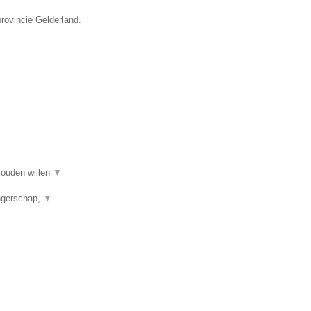
provincie Gelderland.
 zouden willen
▼
angerschap,
▼