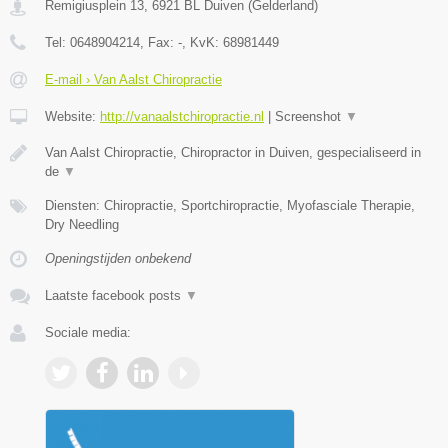
Remigiusplein 13
,
6921 BL
Duiven
(
Gelderland
)
Tel:
0648904214
, Fax:
-
, KvK:
68981449
E-mail › Van Aalst Chiropractie
Website:
http://vanaalstchiropractie.nl
|
Screenshot
▼
Van Aalst Chiropractie, Chiropractor in Duiven, gespecialiseerd in
de
▼
Diensten: Chiropractie, Sportchiropractie, Myofasciale Therapie,
Dry Needling
Openingstijden onbekend
Laatste facebook posts
▼
Sociale media: