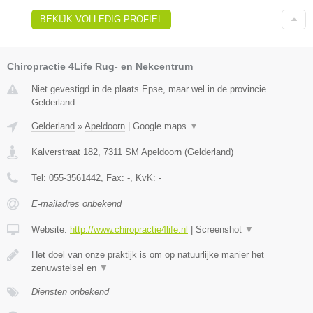
BEKIJK VOLLEDIG PROFIEL
Chiropractie 4Life Rug- en Nekcentrum
Niet gevestigd in de plaats Epse, maar wel in de provincie
Gelderland.
Gelderland
»
Apeldoorn
|
Google maps
▼
Kalverstraat 182
,
7311 SM
Apeldoorn
(
Gelderland
)
Tel:
055-3561442
, Fax:
-
, KvK:
-
E-mailadres onbekend
Website:
http://www.chiropractie4life.nl
|
Screenshot
▼
Het doel van onze praktijk is om op natuurlijke manier het
zenuwstelsel en
▼
Diensten onbekend