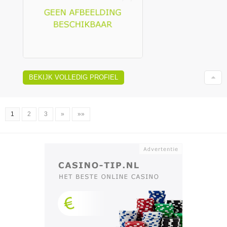
BEKIJK VOLLEDIG PROFIEL
1
2
3
»
»»