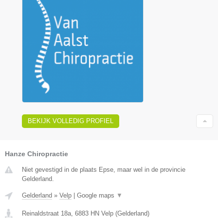
BEKIJK VOLLEDIG PROFIEL
Hanze Chiropractie
Niet gevestigd in de plaats Epse, maar wel in de provincie
Gelderland.
Gelderland
»
Velp
|
Google maps
▼
Reinaldstraat 18a
,
6883 HN
Velp
(
Gelderland
)