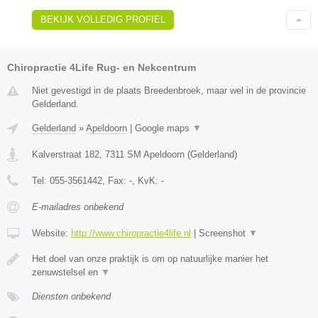
BEKIJK VOLLEDIG PROFIEL
Chiropractie 4Life Rug- en Nekcentrum
Niet gevestigd in de plaats Breedenbroek, maar wel in de provincie
Gelderland.
Gelderland
»
Apeldoorn
|
Google maps
▼
Kalverstraat 182
,
7311 SM
Apeldoorn
(
Gelderland
)
Tel:
055-3561442
, Fax:
-
, KvK:
-
E-mailadres onbekend
Website:
http://www.chiropractie4life.nl
|
Screenshot
▼
Het doel van onze praktijk is om op natuurlijke manier het
zenuwstelsel en
▼
Diensten onbekend