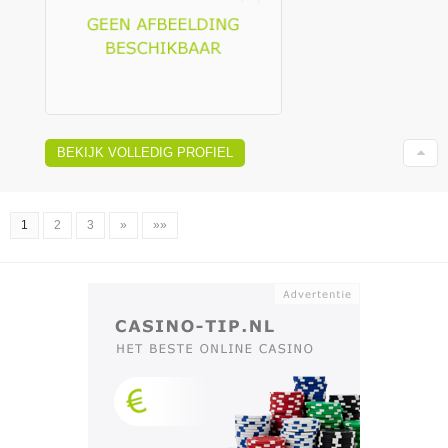
BEKIJK VOLLEDIG PROFIEL
1
2
3
»
»»