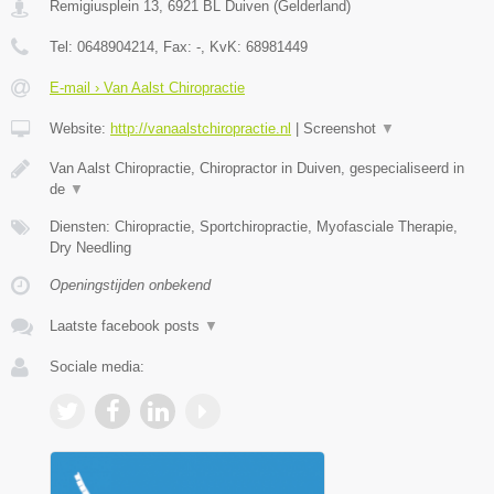
Remigiusplein 13
,
6921 BL
Duiven
(
Gelderland
)
Tel:
0648904214
, Fax:
-
, KvK:
68981449
E-mail › Van Aalst Chiropractie
Website:
http://vanaalstchiropractie.nl
|
Screenshot
▼
Van Aalst Chiropractie, Chiropractor in Duiven, gespecialiseerd in
de
▼
Diensten: Chiropractie, Sportchiropractie, Myofasciale Therapie,
Dry Needling
Openingstijden onbekend
Laatste facebook posts
▼
Sociale media: