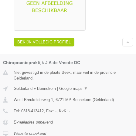
BEKIJK VOLLEDIG PROFIEL
Chiropractiepraktijk J A de Vreede DC
Niet gevestigd in de plaats Beek, maar wel in de provincie
Gelderland.
Gelderland
»
Bennekom
|
Google maps
▼
West Breukelderweg 1
,
6721 MP
Bennekom
(
Gelderland
)
Tel:
0318-413412
, Fax:
-
, KvK:
-
E-mailadres onbekend
Website onbekend