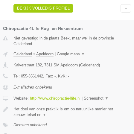
BEKIJK VOLLEDIG PROFIEL
Chiropractie 4Life Rug- en Nekcentrum
Niet gevestigd in de plaats Beek, maar wel in de provincie
Gelderland.
Gelderland
»
Apeldoorn
|
Google maps
▼
Kalverstraat 182
,
7311 SM
Apeldoorn
(
Gelderland
)
Tel:
055-3561442
, Fax:
-
, KvK:
-
E-mailadres onbekend
Website:
http://www.chiropractie4life.nl
|
Screenshot
▼
Het doel van onze praktijk is om op natuurlijke manier het
zenuwstelsel en
▼
Diensten onbekend