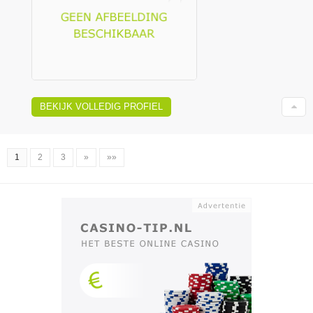
BEKIJK VOLLEDIG PROFIEL
1
2
3
»
»»