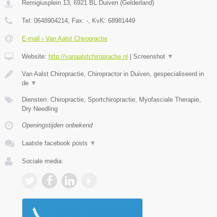
Remigiusplein 13
,
6921 BL
Duiven
(
Gelderland
)
Tel:
0648904214
, Fax:
-
, KvK:
68981449
E-mail › Van Aalst Chiropractie
Website:
http://vanaalstchiropractie.nl
|
Screenshot
▼
Van Aalst Chiropractie, Chiropractor in Duiven, gespecialiseerd in
de
▼
Diensten: Chiropractie, Sportchiropractie, Myofasciale Therapie,
Dry Needling
Openingstijden onbekend
Laatste facebook posts
▼
Sociale media: