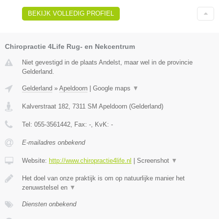
BEKIJK VOLLEDIG PROFIEL
Chiropractie 4Life Rug- en Nekcentrum
Niet gevestigd in de plaats Andelst, maar wel in de provincie
Gelderland.
Gelderland
»
Apeldoorn
|
Google maps
▼
Kalverstraat 182
,
7311 SM
Apeldoorn
(
Gelderland
)
Tel:
055-3561442
, Fax:
-
, KvK:
-
E-mailadres onbekend
Website:
http://www.chiropractie4life.nl
|
Screenshot
▼
Het doel van onze praktijk is om op natuurlijke manier het
zenuwstelsel en
▼
Diensten onbekend