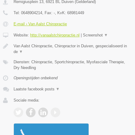
Remigiusplein 13
,
6921 BL
Duiven
(
Gelderland
)
Tel:
0648904214
, Fax:
-
, KvK:
68981449
E-mail › Van Aalst Chiropractie
Website:
http://vanaalstchiropractie.nl
|
Screenshot
▼
Van Aalst Chiropractie, Chiropractor in Duiven, gespecialiseerd in
de
▼
Diensten: Chiropractie, Sportchiropractie, Myofasciale Therapie,
Dry Needling
Openingstijden onbekend
Laatste facebook posts
▼
Sociale media: