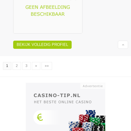
BEKIJK VOLLEDIG PROFIEL
1
2
3
»
»»