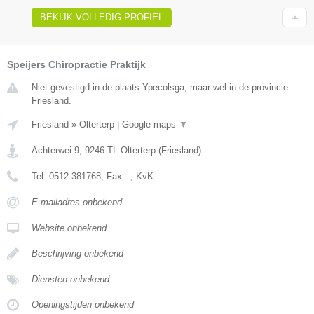
BEKIJK VOLLEDIG PROFIEL
Speijers Chiropractie Praktijk
Niet gevestigd in de plaats Ypecolsga, maar wel in de provincie
Friesland.
Friesland
»
Olterterp
|
Google maps
▼
Achterwei 9
,
9246 TL
Olterterp
(
Friesland
)
Tel:
0512-381768
, Fax:
-
, KvK:
-
E-mailadres onbekend
Website onbekend
Beschrijving onbekend
Diensten onbekend
Openingstijden onbekend