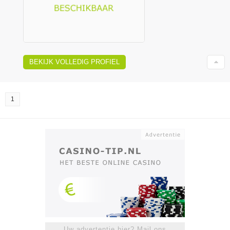
BEKIJK VOLLEDIG PROFIEL
1
Uw advertentie hier? Mail ons