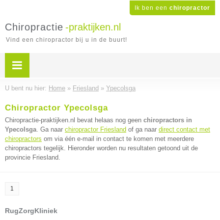
Ik ben een
chiropractor
Chiropractie
-praktijken.nl
Vind een chiropractor bij u in de buurt!
U bent nu hier:
Home
»
Friesland
»
Ypecolsga
Chiropractor Ypecolsga
Chiropractie-praktijken.nl bevat helaas nog geen
chiropractors in
Ypecolsga
. Ga naar
chiropractor Friesland
of ga naar
direct contact met
chiropractors
om via één e-mail in contact te komen met meerdere
chiropractors tegelijk. Hieronder worden nu resultaten getoond uit de
provincie Friesland.
1
RugZorgKliniek