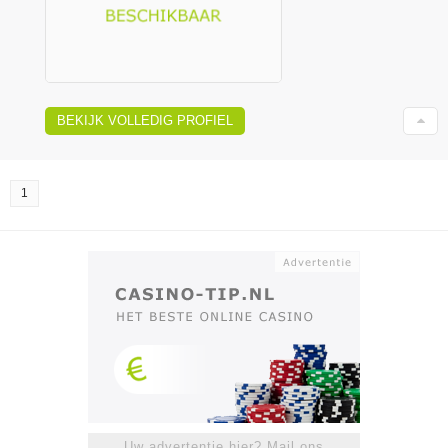
BEKIJK VOLLEDIG PROFIEL
1
Uw advertentie hier? Mail ons