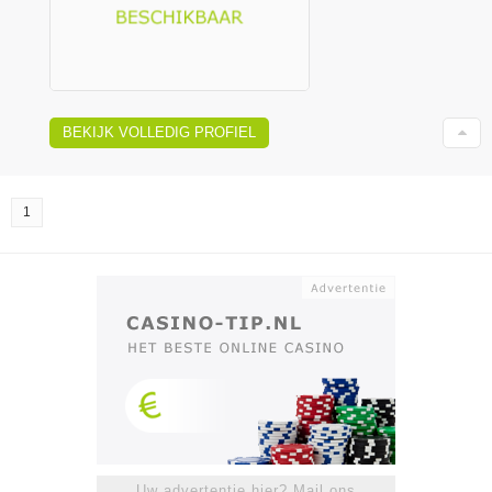
BEKIJK VOLLEDIG PROFIEL
1
Uw advertentie hier? Mail ons