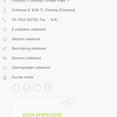
Friesland
»
Olterterp
|
Google maps
▼
Achterwei 9
,
9246 TL
Olterterp
(
Friesland
)
Tel:
0512-381768
, Fax:
-
, KvK:
-
E-mailadres onbekend
Website onbekend
Beschrijving onbekend
Diensten onbekend
Openingstijden onbekend
Sociale media: