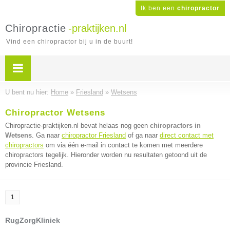
Ik ben een
chiropractor
Chiropractie
-praktijken.nl
Vind een chiropractor bij u in de buurt!
U bent nu hier:
Home
»
Friesland
»
Wetsens
Chiropractor Wetsens
Chiropractie-praktijken.nl bevat helaas nog geen
chiropractors in
Wetsens
. Ga naar
chiropractor Friesland
of ga naar
direct contact met
chiropractors
om via één e-mail in contact te komen met meerdere
chiropractors tegelijk. Hieronder worden nu resultaten getoond uit de
provincie Friesland.
1
RugZorgKliniek