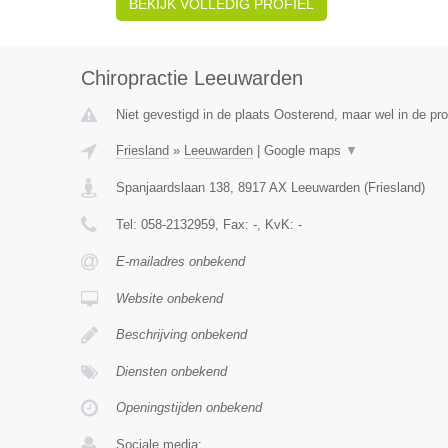
BEKIJK VOLLEDIG PROFIEL
Chiropractie Leeuwarden
Niet gevestigd in de plaats Oosterend, maar wel in de pro
Friesland
»
Leeuwarden
|
Google maps
▼
Spanjaardslaan 138
,
8917 AX
Leeuwarden
(
Friesland
)
Tel:
058-2132959
, Fax:
-
, KvK:
-
E-mailadres onbekend
Website onbekend
Beschrijving onbekend
Diensten onbekend
Openingstijden onbekend
Sociale media: