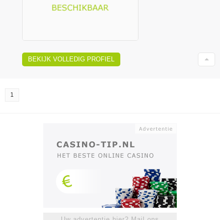
BEKIJK VOLLEDIG PROFIEL
1
Uw advertentie hier? Mail ons