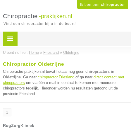
Ik ben een
chiropractor
Chiropractie
-praktijken.nl
Vind een chiropractor bij u in de buurt!
U bent nu hier:
Home
»
Friesland
»
Oldetrijne
Chiropractor Oldetrijne
Chiropractie-praktijken.nl bevat helaas nog geen
chiropractors in
Oldetrijne
. Ga naar
chiropractor Friesland
of ga naar
direct contact met
chiropractors
om via één e-mail in contact te komen met meerdere
chiropractors tegelijk. Hieronder worden nu resultaten getoond uit de
provincie Friesland.
1
RugZorgKliniek