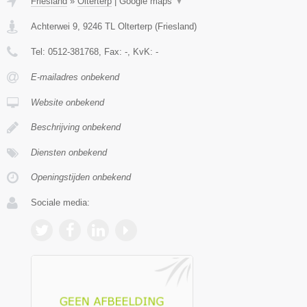
Friesland
»
Olterterp
|
Google maps
▼
Achterwei 9
,
9246 TL
Olterterp
(
Friesland
)
Tel:
0512-381768
, Fax:
-
, KvK:
-
E-mailadres onbekend
Website onbekend
Beschrijving onbekend
Diensten onbekend
Openingstijden onbekend
Sociale media: