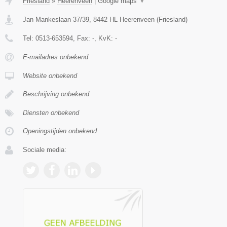
Friesland
»
Heerenveen
|
Google maps
▼
Jan Mankeslaan 37/39
,
8442 HL
Heerenveen
(
Friesland
)
Tel:
0513-653594
, Fax:
-
, KvK:
-
E-mailadres onbekend
Website onbekend
Beschrijving onbekend
Diensten onbekend
Openingstijden onbekend
Sociale media: