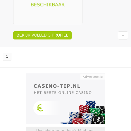
BEKIJK VOLLEDIG PROFIEL
1
Uw advertentie hier? Mail ons