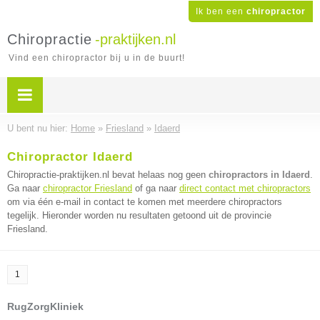
Ik ben een
chiropractor
Chiropractie
-praktijken.nl
Vind een chiropractor bij u in de buurt!
U bent nu hier:
Home
»
Friesland
»
Idaerd
Chiropractor Idaerd
Chiropractie-praktijken.nl bevat helaas nog geen
chiropractors in Idaerd
.
Ga naar
chiropractor Friesland
of ga naar
direct contact met chiropractors
om via één e-mail in contact te komen met meerdere chiropractors
tegelijk. Hieronder worden nu resultaten getoond uit de provincie
Friesland.
1
RugZorgKliniek