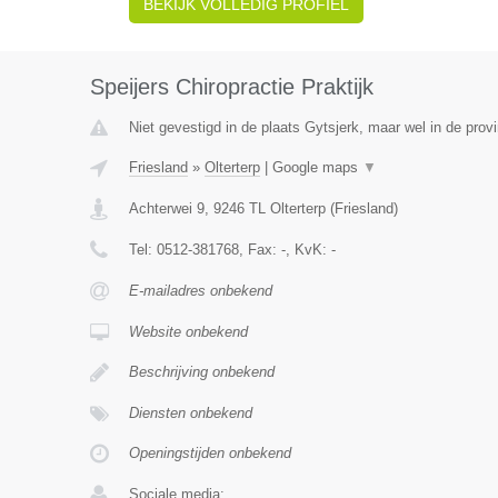
BEKIJK VOLLEDIG PROFIEL
Speijers Chiropractie Praktijk
Niet gevestigd in de plaats Gytsjerk, maar wel in de provi
Friesland
»
Olterterp
|
Google maps
▼
Achterwei 9
,
9246 TL
Olterterp
(
Friesland
)
Tel:
0512-381768
, Fax:
-
, KvK:
-
E-mailadres onbekend
Website onbekend
Beschrijving onbekend
Diensten onbekend
Openingstijden onbekend
Sociale media: