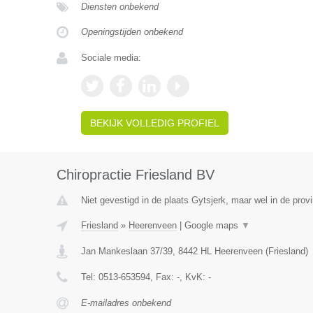
Diensten onbekend
Openingstijden onbekend
Sociale media:
BEKIJK VOLLEDIG PROFIEL
Chiropractie Friesland BV
Niet gevestigd in de plaats Gytsjerk, maar wel in de provi
Friesland
»
Heerenveen
|
Google maps
▼
Jan Mankeslaan 37/39
,
8442 HL
Heerenveen
(
Friesland
)
Tel:
0513-653594
, Fax:
-
, KvK:
-
E-mailadres onbekend