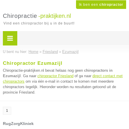
Ik ben een
chiropractor
Chiropractie
-praktijken.nl
Vind een chiropractor bij u in de buurt!
U bent nu hier:
Home
»
Friesland
»
Ezumazijl
Chiropractor Ezumazijl
Chiropractie-praktijken.nl bevat helaas nog geen
chiropractors in
Ezumazijl
. Ga naar
chiropractor Friesland
of ga naar
direct contact met
chiropractors
om via één e-mail in contact te komen met meerdere
chiropractors tegelijk. Hieronder worden nu resultaten getoond uit de
provincie Friesland.
1
RugZorgKliniek