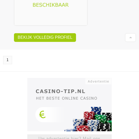
BEKIJK VOLLEDIG PROFIEL
1
Uw advertentie hier? Mail ons