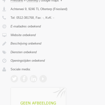
Friesland
»
Olterterp
|
Google maps
▼
Achterwei 9
,
9246 TL
Olterterp
(
Friesland
)
Tel:
0512-381768
, Fax:
-
, KvK:
-
E-mailadres onbekend
Website onbekend
Beschrijving onbekend
Diensten onbekend
Openingstijden onbekend
Sociale media: