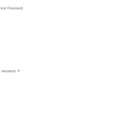
ncie Friesland.
de nieuwste
▼