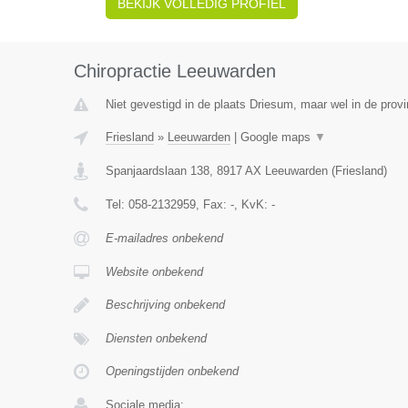
BEKIJK VOLLEDIG PROFIEL
Chiropractie Leeuwarden
Niet gevestigd in de plaats Driesum, maar wel in de provi
Friesland
»
Leeuwarden
|
Google maps
▼
Spanjaardslaan 138
,
8917 AX
Leeuwarden
(
Friesland
)
Tel:
058-2132959
, Fax:
-
, KvK:
-
E-mailadres onbekend
Website onbekend
Beschrijving onbekend
Diensten onbekend
Openingstijden onbekend
Sociale media: