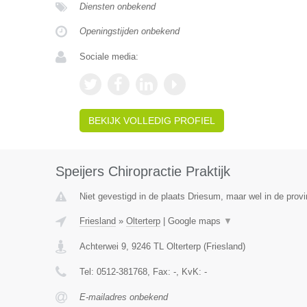
Diensten onbekend
Openingstijden onbekend
Sociale media:
BEKIJK VOLLEDIG PROFIEL
Speijers Chiropractie Praktijk
Niet gevestigd in de plaats Driesum, maar wel in de provi
Friesland
»
Olterterp
|
Google maps
▼
Achterwei 9
,
9246 TL
Olterterp
(
Friesland
)
Tel:
0512-381768
, Fax:
-
, KvK:
-
E-mailadres onbekend