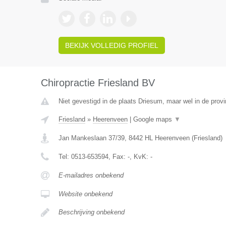
BEKIJK VOLLEDIG PROFIEL
Chiropractie Friesland BV
Niet gevestigd in de plaats Driesum, maar wel in de provi
Friesland
»
Heerenveen
|
Google maps
▼
Jan Mankeslaan 37/39
,
8442 HL
Heerenveen
(
Friesland
)
Tel:
0513-653594
, Fax:
-
, KvK:
-
E-mailadres onbekend
Website onbekend
Beschrijving onbekend