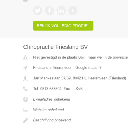
BEKIJK VOLLEDIG PROFIEL
Chiropractie Friesland BV
Niet gevestigd in de plaats Boijl, maar wel in de provincie
Friesland
»
Heerenveen
|
Google maps
▼
Jan Mankeslaan 37/39
,
8442 HL
Heerenveen
(
Friesland
)
Tel:
0513-653594
, Fax:
-
, KvK:
-
E-mailadres onbekend
Website onbekend
Beschrijving onbekend