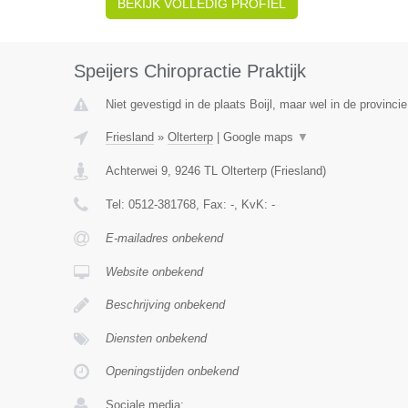
BEKIJK VOLLEDIG PROFIEL
Speijers Chiropractie Praktijk
Niet gevestigd in de plaats Boijl, maar wel in de provincie
Friesland
»
Olterterp
|
Google maps
▼
Achterwei 9
,
9246 TL
Olterterp
(
Friesland
)
Tel:
0512-381768
, Fax:
-
, KvK:
-
E-mailadres onbekend
Website onbekend
Beschrijving onbekend
Diensten onbekend
Openingstijden onbekend
Sociale media: