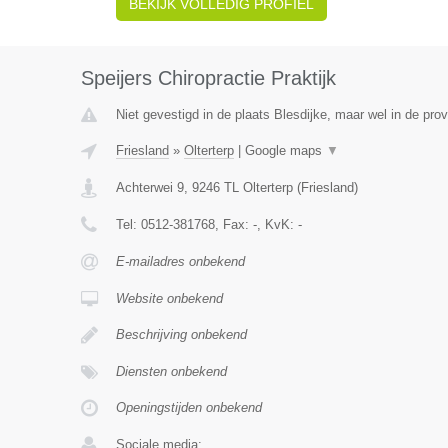
BEKIJK VOLLEDIG PROFIEL
Speijers Chiropractie Praktijk
Niet gevestigd in de plaats Blesdijke, maar wel in de prov
Friesland
»
Olterterp
|
Google maps
▼
Achterwei 9
,
9246 TL
Olterterp
(
Friesland
)
Tel:
0512-381768
, Fax:
-
, KvK:
-
E-mailadres onbekend
Website onbekend
Beschrijving onbekend
Diensten onbekend
Openingstijden onbekend
Sociale media: