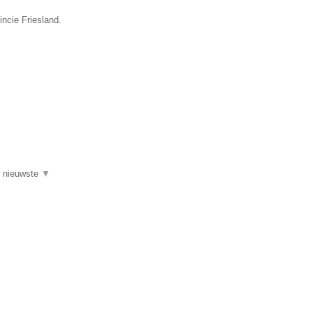
incie Friesland.
de nieuwste
▼