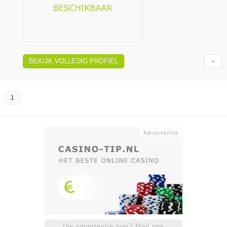
BEKIJK VOLLEDIG PROFIEL
1
Uw advertentie hier? Mail ons