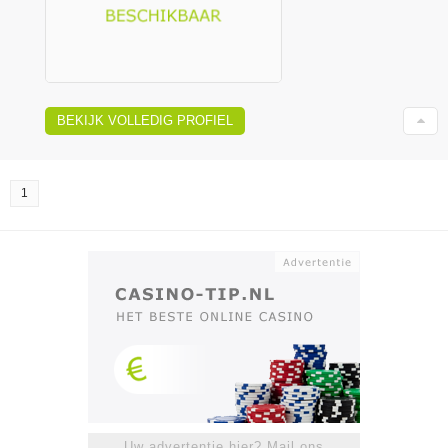
BEKIJK VOLLEDIG PROFIEL
1
Uw advertentie hier? Mail ons