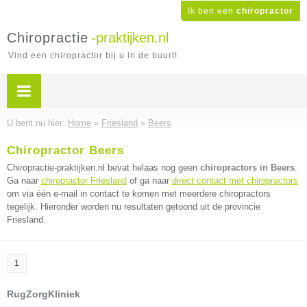
Ik ben een
chiropractor
Chiropractie
-praktijken.nl
Vind een chiropractor bij u in de buurt!
U bent nu hier:
Home
»
Friesland
»
Beers
Chiropractor Beers
Chiropractie-praktijken.nl bevat helaas nog geen
chiropractors in Beers
.
Ga naar
chiropractor Friesland
of ga naar
direct contact met chiropractors
om via één e-mail in contact te komen met meerdere chiropractors
tegelijk. Hieronder worden nu resultaten getoond uit de provincie
Friesland.
1
RugZorgKliniek