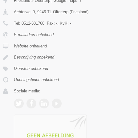
Friesland
»
Olterterp
|
Google maps
▼
Achterwei 9
,
9246 TL
Olterterp
(
Friesland
)
Tel:
0512-381768
, Fax:
-
, KvK:
-
E-mailadres onbekend
Website onbekend
Beschrijving onbekend
Diensten onbekend
Openingstijden onbekend
Sociale media: