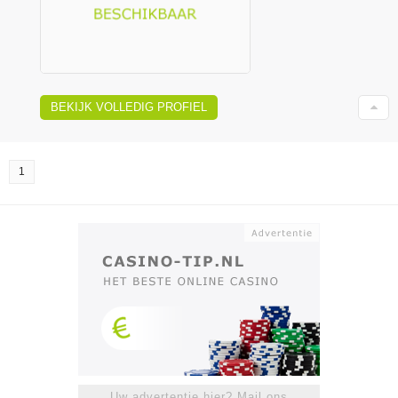
BEKIJK VOLLEDIG PROFIEL
1
Uw advertentie hier? Mail ons