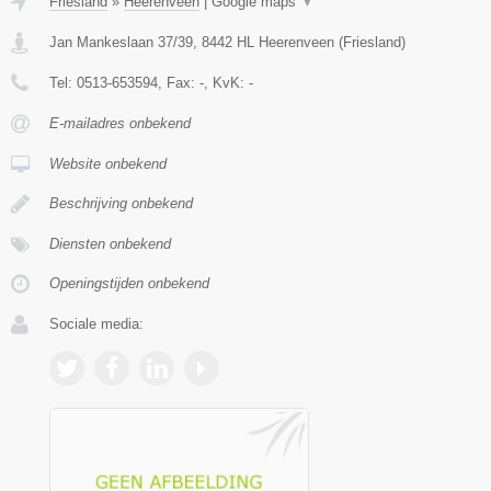
Friesland
»
Heerenveen
|
Google maps
▼
Jan Mankeslaan 37/39
,
8442 HL
Heerenveen
(
Friesland
)
Tel:
0513-653594
, Fax:
-
, KvK:
-
E-mailadres onbekend
Website onbekend
Beschrijving onbekend
Diensten onbekend
Openingstijden onbekend
Sociale media: