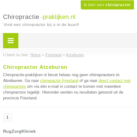
Ik ben een
chiropractor
Chiropractie
-praktijken.nl
Vind een chiropractor bij u in de buurt!
U bent nu hier:
Home
»
Friesland
»
Atzeburen
Chiropractor Atzeburen
Chiropractie-praktijken.nl bevat helaas nog geen
chiropractors in
Atzeburen
. Ga naar
chiropractor Friesland
of ga naar
direct contact met
chiropractors
om via één e-mail in contact te komen met meerdere
chiropractors tegelijk. Hieronder worden nu resultaten getoond uit de
provincie Friesland.
1
RugZorgKliniek