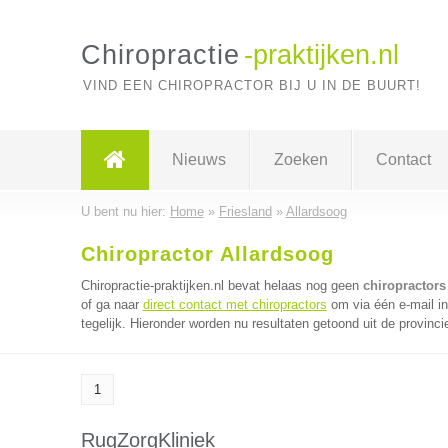
Chiropractie
-praktijken.nl
VIND EEN CHIROPRACTOR BIJ U IN DE BUURT!
Nieuws
Zoeken
Contact
U bent nu hier:
Home
»
Friesland
»
Allardsoog
Chiropractor Allardsoog
Chiropractie-praktijken.nl bevat helaas nog geen
chiropractors
of ga naar
direct contact met chiropractors
om via één e-mail i
tegelijk. Hieronder worden nu resultaten getoond uit de provinci
1
RugZorgKliniek