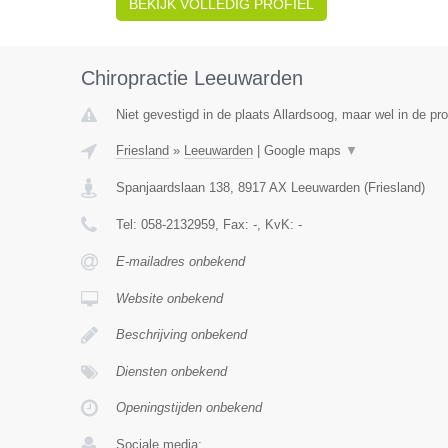
BEKIJK VOLLEDIG PROFIEL
Chiropractie Leeuwarden
Niet gevestigd in de plaats Allardsoog, maar wel in de pro
Friesland
»
Leeuwarden
|
Google maps
▼
Spanjaardslaan 138
,
8917 AX
Leeuwarden
(
Friesland
)
Tel:
058-2132959
, Fax:
-
, KvK:
-
E-mailadres onbekend
Website onbekend
Beschrijving onbekend
Diensten onbekend
Openingstijden onbekend
Sociale media: