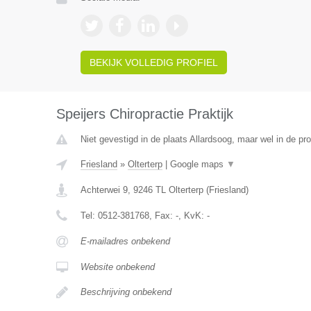
BEKIJK VOLLEDIG PROFIEL
Speijers Chiropractie Praktijk
Niet gevestigd in de plaats Allardsoog, maar wel in de pro
Friesland
»
Olterterp
|
Google maps
▼
Achterwei 9
,
9246 TL
Olterterp
(
Friesland
)
Tel:
0512-381768
, Fax:
-
, KvK:
-
E-mailadres onbekend
Website onbekend
Beschrijving onbekend