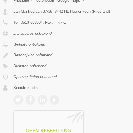
Friesland
»
Heerenveen
|
Google maps
▼
Jan Mankeslaan 37/39
,
8442 HL
Heerenveen
(
Friesland
)
Tel:
0513-653594
, Fax:
-
, KvK:
-
E-mailadres onbekend
Website onbekend
Beschrijving onbekend
Diensten onbekend
Openingstijden onbekend
Sociale media: