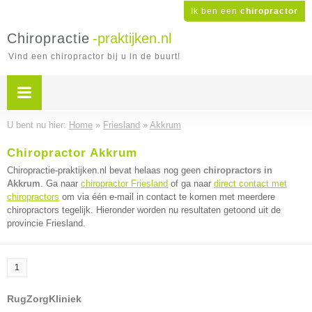
Ik ben een
chiropractor
Chiropractie
-praktijken.nl
Vind een chiropractor bij u in de buurt!
U bent nu hier:
Home
»
Friesland
»
Akkrum
Chiropractor Akkrum
Chiropractie-praktijken.nl bevat helaas nog geen
chiropractors in
Akkrum
. Ga naar
chiropractor Friesland
of ga naar
direct contact met
chiropractors
om via één e-mail in contact te komen met meerdere
chiropractors tegelijk. Hieronder worden nu resultaten getoond uit de
provincie Friesland.
1
RugZorgKliniek