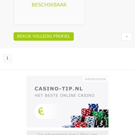
BEKIJK VOLLEDIG PROFIEL
1
Uw advertentie hier? Mail ons