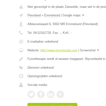
Niet gevestigd in de plaats Zeewolde, maar wel in de prov
Flevoland
»
Emmeloord
|
Google maps
▼
Alblasserwaard 6
,
8302 MR
Emmeloord
(
Flevoland
)
Tel:
06-52161729
, Fax:
-
, KvK:
-
E-mailadres onbekend
Website:
http://www.restyleclub.com
|
Screenshot
▼
Fysiotherapie wordt al eeuwen toegepast. Bijvoorbeeld i
Diensten onbekend
Openingstijden onbekend
Sociale media: