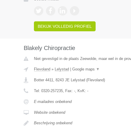
BEKIJK VOLLEDIG PROFIEL
Blakely Chiropractie
Niet gevestigd in de plaats Zeewolde, maar wel in de prov
Flevoland
»
Lelystad
|
Google maps
▼
Botter 4411
,
8243 JE
Lelystad
(
Flevoland
)
Tel:
0320-257235
, Fax:
-
, KvK:
-
E-mailadres onbekend
Website onbekend
Beschrijving onbekend