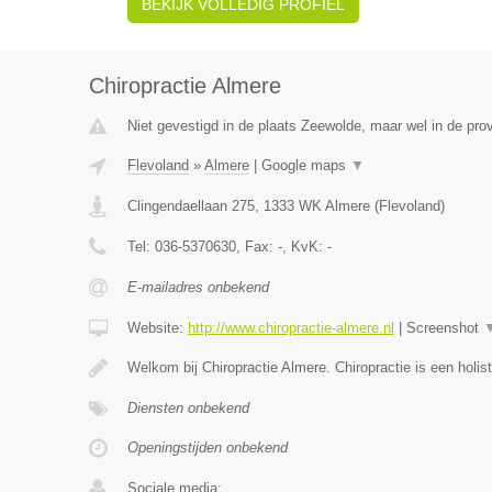
BEKIJK VOLLEDIG PROFIEL
Chiropractie Almere
Niet gevestigd in de plaats Zeewolde, maar wel in de prov
Flevoland
»
Almere
|
Google maps
▼
Clingendaellaan 275
,
1333 WK
Almere
(
Flevoland
)
Tel:
036-5370630
, Fax:
-
, KvK:
-
E-mailadres onbekend
Website:
http://www.chiropractie-almere.nl
|
Screenshot
Welkom bij Chiropractie Almere. Chiropractie is een holis
Diensten onbekend
Openingstijden onbekend
Sociale media: