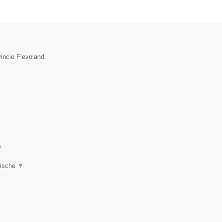
incie Flevoland.
▼
tische
▼