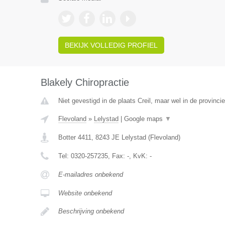
BEKIJK VOLLEDIG PROFIEL
Blakely Chiropractie
Niet gevestigd in de plaats Creil, maar wel in de provinci
Flevoland
»
Lelystad
|
Google maps
▼
Botter 4411
,
8243 JE
Lelystad
(
Flevoland
)
Tel:
0320-257235
, Fax:
-
, KvK:
-
E-mailadres onbekend
Website onbekend
Beschrijving onbekend