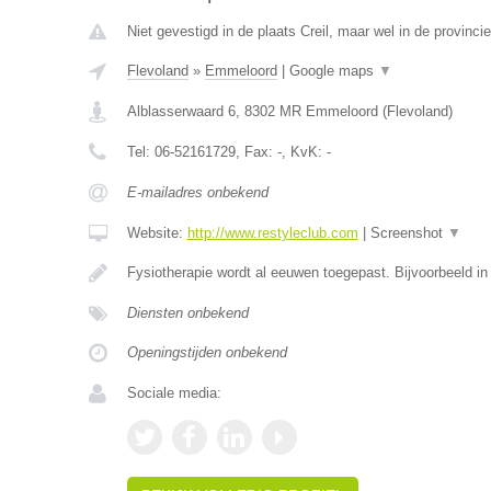
Niet gevestigd in de plaats Creil, maar wel in de provinci
Flevoland
»
Emmeloord
|
Google maps
▼
Alblasserwaard 6
,
8302 MR
Emmeloord
(
Flevoland
)
Tel:
06-52161729
, Fax:
-
, KvK:
-
E-mailadres onbekend
Website:
http://www.restyleclub.com
|
Screenshot
▼
Fysiotherapie wordt al eeuwen toegepast. Bijvoorbeeld i
Diensten onbekend
Openingstijden onbekend
Sociale media: