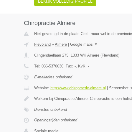
BEKIJK VOLLEDIG PROFIEL
Chiropractie Almere
Niet gevestigd in de plaats Creil, maar wel in de provinci
Flevoland
»
Almere
|
Google maps
▼
Clingendaellaan 275
,
1333 WK
Almere
(
Flevoland
)
Tel:
036-5370630
, Fax:
-
, KvK:
-
E-mailadres onbekend
Website:
http://www.chiropractie-almere.nl
|
Screenshot
Welkom bij Chiropractie Almere. Chiropractie is een holis
Diensten onbekend
Openingstijden onbekend
Sociale media: