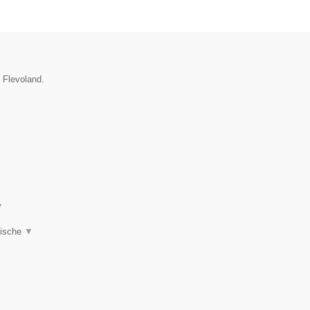
e Flevoland.
▼
tische
▼