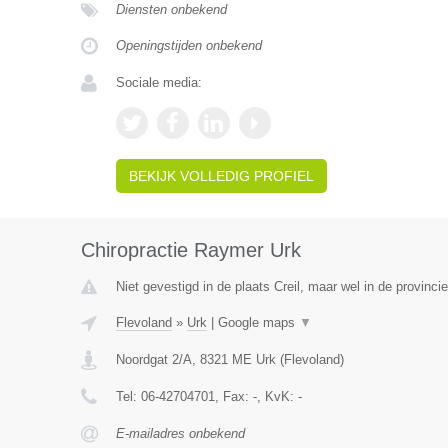
Diensten onbekend
Openingstijden onbekend
Sociale media:
BEKIJK VOLLEDIG PROFIEL
Chiropractie Raymer Urk
Niet gevestigd in de plaats Creil, maar wel in de provinci
Flevoland
»
Urk
|
Google maps
▼
Noordgat 2/A
,
8321 ME
Urk
(
Flevoland
)
Tel:
06-42704701
, Fax:
-
, KvK:
-
E-mailadres onbekend