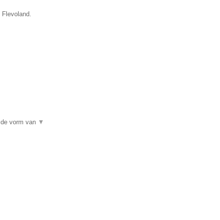
e Flevoland.
n de vorm van
▼