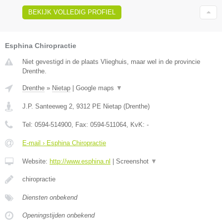
BEKIJK VOLLEDIG PROFIEL
Esphina Chiropractie
Niet gevestigd in de plaats Vlieghuis, maar wel in de provincie
Drenthe.
Drenthe
»
Nietap
|
Google maps
▼
J.P. Santeeweg 2
,
9312 PE
Nietap
(
Drenthe
)
Tel:
0594-514900
, Fax:
0594-511064
, KvK:
-
E-mail › Esphina Chiropractie
Website:
http://www.esphina.nl
|
Screenshot
▼
chiropractie
Diensten onbekend
Openingstijden onbekend