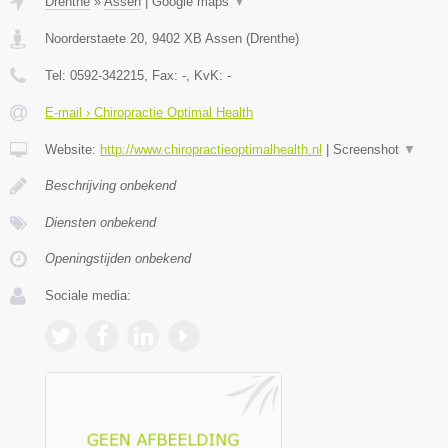
Drenthe
»
Assen
|
Google maps
▼
Noorderstaete 20
,
9402 XB
Assen
(
Drenthe
)
Tel:
0592-342215
, Fax:
-
, KvK:
-
E-mail › Chiropractie Optimal Health
Website:
http://www.chiropractieoptimalhealth.nl
|
Screenshot
▼
Beschrijving onbekend
Diensten onbekend
Openingstijden onbekend
Sociale media: