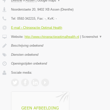
Drenthe
»
Assen
|
Google maps
▼
Noorderstaete 20
,
9402 XB
Assen
(
Drenthe
)
Tel:
0592-342215
, Fax:
-
, KvK:
-
E-mail › Chiropractie Optimal Health
Website:
http://www.chiropractieoptimalhealth.nl
|
Screenshot
▼
Beschrijving onbekend
Diensten onbekend
Openingstijden onbekend
Sociale media: