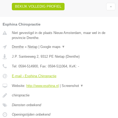
BEKIJK VOLLEDIG PROFIEL
Esphina Chiropractie
Niet gevestigd in de plaats Nieuw Amsterdam, maar wel in de
provincie Drenthe.
Drenthe
»
Nietap
|
Google maps
▼
J.P. Santeeweg 2
,
9312 PE
Nietap
(
Drenthe
)
Tel:
0594-514900
, Fax:
0594-511064
, KvK:
-
E-mail › Esphina Chiropractie
Website:
http://www.esphina.nl
|
Screenshot
▼
chiropractie
Diensten onbekend
Openingstijden onbekend