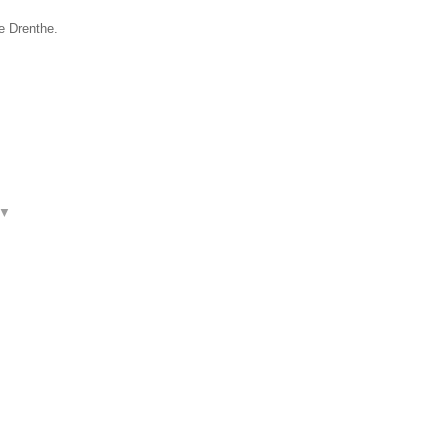
ie Drenthe.
▼