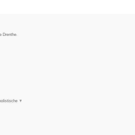
ie Drenthe.
holistische
▼