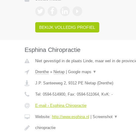
BEKIJK VOLLEDIG PROFIEL
Esphina Chiropractie
Niet gevestigd in de plaats Linde, maar wel in de provinc
Drenthe
»
Nietap
|
Google maps
▼
J.P. Santeeweg 2
,
9312 PE
Nietap
(
Drenthe
)
Tel:
0594-514900
, Fax:
0594-511064
, KvK:
-
E-mail › Esphina Chiropractie
Website:
http://www.esphina.nl
|
Screenshot
▼
chiropractie