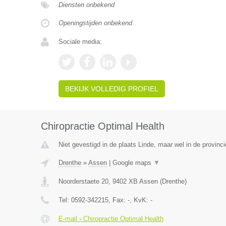
Diensten onbekend
Openingstijden onbekend
Sociale media:
BEKIJK VOLLEDIG PROFIEL
Chiropractie Optimal Health
Niet gevestigd in de plaats Linde, maar wel in de provinc
Drenthe
»
Assen
|
Google maps
▼
Noorderstaete 20
,
9402 XB
Assen
(
Drenthe
)
Tel:
0592-342215
, Fax:
-
, KvK:
-
E-mail › Chiropractie Optimal Health