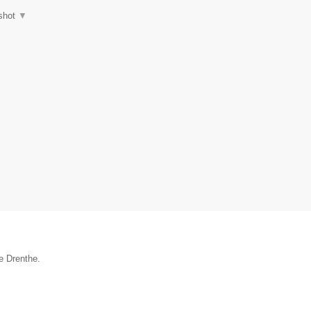
shot
▼
ie Drenthe.