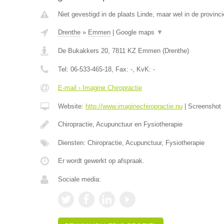
Niet gevestigd in de plaats Linde, maar wel in de provinc
Drenthe
»
Emmen
|
Google maps
▼
De Bukakkers 20
,
7811 KZ
Emmen
(
Drenthe
)
Tel:
06-533-465-18
, Fax:
-
, KvK:
-
E-mail › Imagine Chiropractie
Website:
http://www.imaginechiropractie.nu
|
Screenshot
Chiropractie, Acupunctuur en Fysiotherapie
Diensten: Chiropractie, Acupunctuur, Fysiotherapie
Er wordt gewerkt op afspraak.
Sociale media: