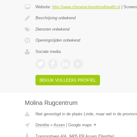
Website:
http://www.chiropractieoptimalhealth.nl
|
Screen
Beschrijving onbekend
Diensten onbekend
Openingstijden onbekend
Sociale media:
BEKIJK VOLLEDIG PROFIEL
Molina Rugcentrum
Niet gevestigd in de plaats Linde, maar wel in de provinc
Drenthe
»
Assen
|
Google maps
▼
Transportweg 4/A
,
9405 PR
Assen
(
Drenthe
)