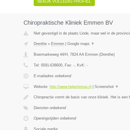
BEKIJK VOLLEDIG PROFIEL
Chiropraktische Kliniek Emmen BV
Niet gevestigd in de plaats Linde, maar wel in de provinc
Drenthe
»
Emmen
|
Google maps
▼
Boermarkeweg 44/H
,
7824 AA
Emmen
(
Drenthe
)
Tel:
0591-638600
, Fax:
-
, KvK:
-
E-mailadres onbekend
Website:
http://www.helpmijnrug.nl
|
Screenshot
▼
Chiropractie vormt de basis van onze kliniek. Het is een 
Diensten onbekend
Openingstijden onbekend
Sociale media: