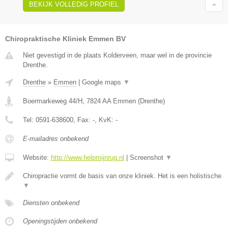
BEKIJK VOLLEDIG PROFIEL
Chiropraktische Kliniek Emmen BV
Niet gevestigd in de plaats Kolderveen, maar wel in de provincie
Drenthe.
Drenthe
»
Emmen
|
Google maps
▼
Boermarkeweg 44/H
,
7824 AA
Emmen
(
Drenthe
)
Tel:
0591-638600
, Fax:
-
, KvK:
-
E-mailadres onbekend
Website:
http://www.helpmijnrug.nl
|
Screenshot
▼
Chiropractie vormt de basis van onze kliniek. Het is een holistische
▼
Diensten onbekend
Openingstijden onbekend