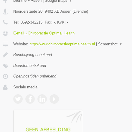
Drenthe
»
Assen
|
Google maps
▼
Noorderstaete 20
,
9402 XB
Assen
(
Drenthe
)
Tel:
0592-342215
, Fax:
-
, KvK:
-
E-mail › Chiropractie Optimal Health
Website:
http://www.chiropractieoptimalhealth.nl
|
Screenshot
▼
Beschrijving onbekend
Diensten onbekend
Openingstijden onbekend
Sociale media: