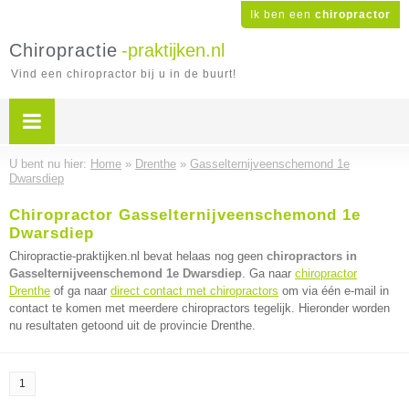
Ik ben een
chiropractor
Chiropractie
-praktijken.nl
Vind een chiropractor bij u in de buurt!
U bent nu hier:
Home
»
Drenthe
»
Gasselternijveenschemond 1e
Dwarsdiep
Chiropractor Gasselternijveenschemond 1e
Dwarsdiep
Chiropractie-praktijken.nl bevat helaas nog geen
chiropractors in
Gasselternijveenschemond 1e Dwarsdiep
. Ga naar
chiropractor
Drenthe
of ga naar
direct contact met chiropractors
om via één e-mail in
contact te komen met meerdere chiropractors tegelijk. Hieronder worden
nu resultaten getoond uit de provincie Drenthe.
1