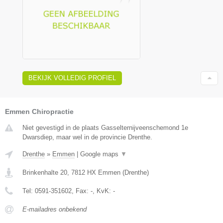
BEKIJK VOLLEDIG PROFIEL
Emmen Chiropractie
Niet gevestigd in de plaats Gasselternijveenschemond 1e
Dwarsdiep, maar wel in de provincie Drenthe.
Drenthe
»
Emmen
|
Google maps
▼
Brinkenhalte 20
,
7812 HX
Emmen
(
Drenthe
)
Tel:
0591-351602
, Fax:
-
, KvK:
-
E-mailadres onbekend