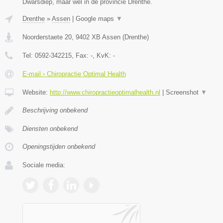
Dwarsdiep, maar wel in de provincie Drenthe.
Drenthe
»
Assen
|
Google maps
▼
Noorderstaete 20
,
9402 XB
Assen
(
Drenthe
)
Tel:
0592-342215
, Fax:
-
, KvK:
-
E-mail › Chiropractie Optimal Health
Website:
http://www.chiropractieoptimalhealth.nl
|
Screenshot
▼
Beschrijving onbekend
Diensten onbekend
Openingstijden onbekend
Sociale media: