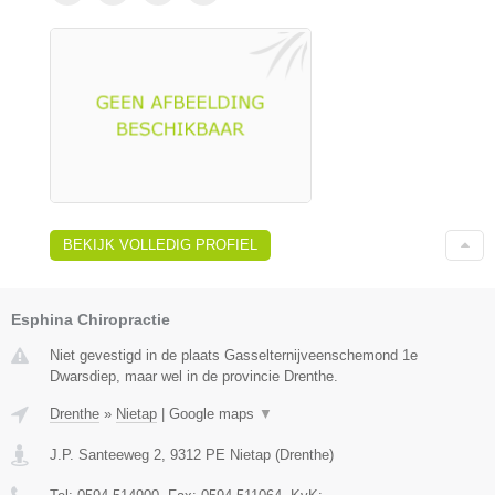
BEKIJK VOLLEDIG PROFIEL
Esphina Chiropractie
Niet gevestigd in de plaats Gasselternijveenschemond 1e
Dwarsdiep, maar wel in de provincie Drenthe.
Drenthe
»
Nietap
|
Google maps
▼
J.P. Santeeweg 2
,
9312 PE
Nietap
(
Drenthe
)