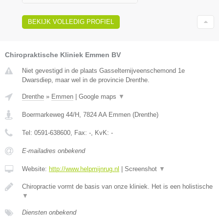
BEKIJK VOLLEDIG PROFIEL
Chiropraktische Kliniek Emmen BV
Niet gevestigd in de plaats Gasselternijveenschemond 1e
Dwarsdiep, maar wel in de provincie Drenthe.
Drenthe
»
Emmen
|
Google maps
▼
Boermarkeweg 44/H
,
7824 AA
Emmen
(
Drenthe
)
Tel:
0591-638600
, Fax:
-
, KvK:
-
E-mailadres onbekend
Website:
http://www.helpmijnrug.nl
|
Screenshot
▼
Chiropractie vormt de basis van onze kliniek. Het is een holistische
▼
Diensten onbekend