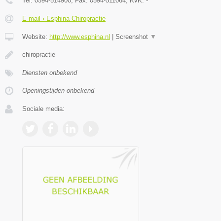
Tel:
0594-514900
, Fax:
0594-511064
, KvK:
-
E-mail › Esphina Chiropractie
Website:
http://www.esphina.nl
|
Screenshot
▼
chiropractie
Diensten onbekend
Openingstijden onbekend
Sociale media: