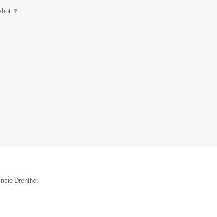
shot
▼
incie Drenthe.