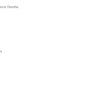
incie Drenthe.
▼