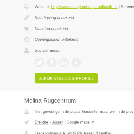
Website:
http://www.chiropractieoptimalhealth.nl
|
Screen
Beschrijving onbekend
Diensten onbekend
Openingstijden onbekend
Sociale media:
BEKIJK VOLLEDIG PROFIEL
Molina Rugcentrum
Niet gevestigd in de plaats Gasselte, maar wel in de prov
Drenthe
»
Assen
|
Google maps
▼
Transportweg 4/A
,
9405 PR
Assen
(
Drenthe
)