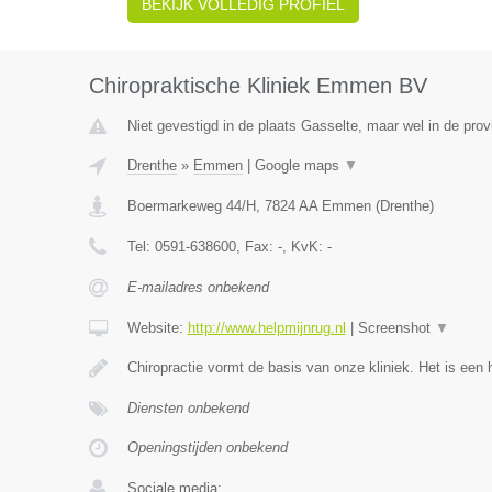
BEKIJK VOLLEDIG PROFIEL
Chiropraktische Kliniek Emmen BV
Niet gevestigd in de plaats Gasselte, maar wel in de prov
Drenthe
»
Emmen
|
Google maps
▼
Boermarkeweg 44/H
,
7824 AA
Emmen
(
Drenthe
)
Tel:
0591-638600
, Fax:
-
, KvK:
-
E-mailadres onbekend
Website:
http://www.helpmijnrug.nl
|
Screenshot
▼
Chiropractie vormt de basis van onze kliniek. Het is een 
Diensten onbekend
Openingstijden onbekend
Sociale media: