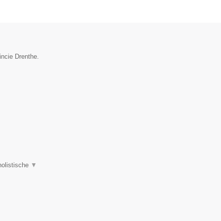
incie Drenthe.
holistische
▼