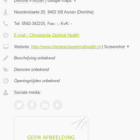
Drenthe
»
Assen
|
Google maps
▼
Noorderstaete 20
,
9402 XB
Assen
(
Drenthe
)
Tel:
0592-342215
, Fax:
-
, KvK:
-
E-mail › Chiropractie Optimal Health
Website:
http://www.chiropractieoptimalhealth.nl
|
Screenshot
▼
Beschrijving onbekend
Diensten onbekend
Openingstijden onbekend
Sociale media: