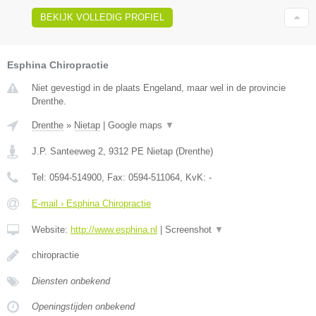
BEKIJK VOLLEDIG PROFIEL
Esphina Chiropractie
Niet gevestigd in de plaats Engeland, maar wel in de provincie
Drenthe.
Drenthe
»
Nietap
|
Google maps
▼
J.P. Santeeweg 2
,
9312 PE
Nietap
(
Drenthe
)
Tel:
0594-514900
, Fax:
0594-511064
, KvK:
-
E-mail › Esphina Chiropractie
Website:
http://www.esphina.nl
|
Screenshot
▼
chiropractie
Diensten onbekend
Openingstijden onbekend