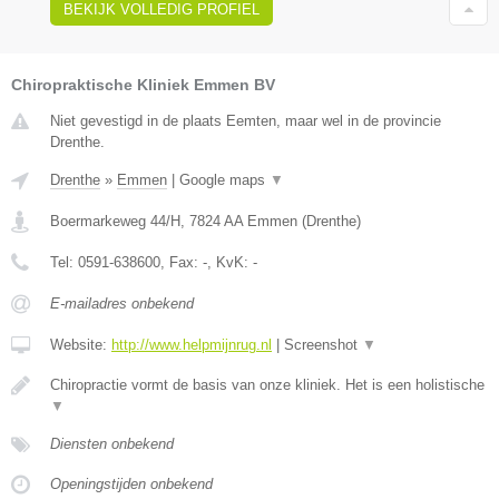
BEKIJK VOLLEDIG PROFIEL
Chiropraktische Kliniek Emmen BV
Niet gevestigd in de plaats Eemten, maar wel in de provincie
Drenthe.
Drenthe
»
Emmen
|
Google maps
▼
Boermarkeweg 44/H
,
7824 AA
Emmen
(
Drenthe
)
Tel:
0591-638600
, Fax:
-
, KvK:
-
E-mailadres onbekend
Website:
http://www.helpmijnrug.nl
|
Screenshot
▼
Chiropractie vormt de basis van onze kliniek. Het is een holistische
▼
Diensten onbekend
Openingstijden onbekend