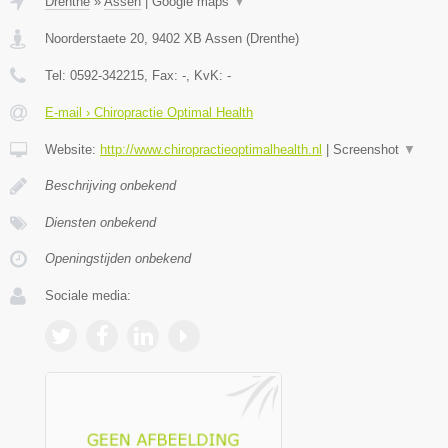
Drenthe
»
Assen
|
Google maps
▼
Noorderstaete 20
,
9402 XB
Assen
(
Drenthe
)
Tel:
0592-342215
, Fax:
-
, KvK:
-
E-mail › Chiropractie Optimal Health
Website:
http://www.chiropractieoptimalhealth.nl
|
Screenshot
▼
Beschrijving onbekend
Diensten onbekend
Openingstijden onbekend
Sociale media: