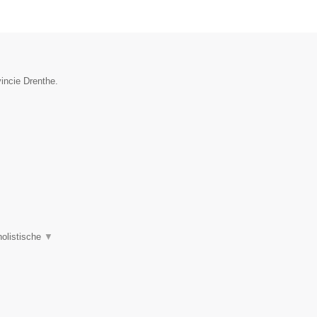
incie Drenthe.
holistische
▼