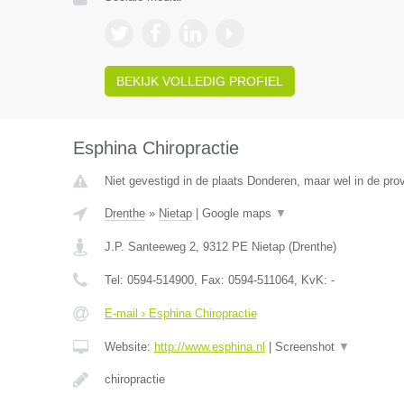
BEKIJK VOLLEDIG PROFIEL
Esphina Chiropractie
Niet gevestigd in de plaats Donderen, maar wel in de prov
Drenthe
»
Nietap
|
Google maps
▼
J.P. Santeeweg 2
,
9312 PE
Nietap
(
Drenthe
)
Tel:
0594-514900
, Fax:
0594-511064
, KvK:
-
E-mail › Esphina Chiropractie
Website:
http://www.esphina.nl
|
Screenshot
▼
chiropractie