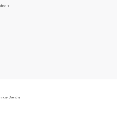
shot
▼
incie Drenthe.