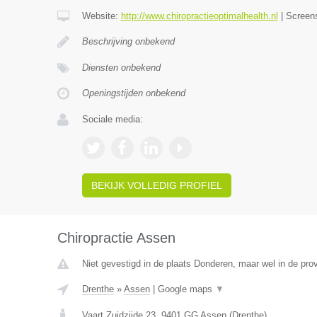
Website:
http://www.chiropractieoptimalhealth.nl
|
Screen
Beschrijving onbekend
Diensten onbekend
Openingstijden onbekend
Sociale media:
BEKIJK VOLLEDIG PROFIEL
Chiropractie Assen
Niet gevestigd in de plaats Donderen, maar wel in de prov
Drenthe
»
Assen
|
Google maps
▼
Vaart Zuidzijde 23
,
9401 GG
Assen
(
Drenthe
)