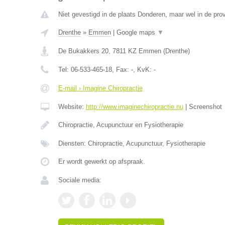
Niet gevestigd in de plaats Donderen, maar wel in de prov
Drenthe
»
Emmen
|
Google maps
▼
De Bukakkers 20
,
7811 KZ
Emmen
(
Drenthe
)
Tel:
06-533-465-18
, Fax:
-
, KvK:
-
E-mail › Imagine Chiropractie
Website:
http://www.imaginechiropractie.nu
|
Screenshot
Chiropractie, Acupunctuur en Fysiotherapie
Diensten: Chiropractie, Acupunctuur, Fysiotherapie
Er wordt gewerkt op afspraak.
Sociale media: