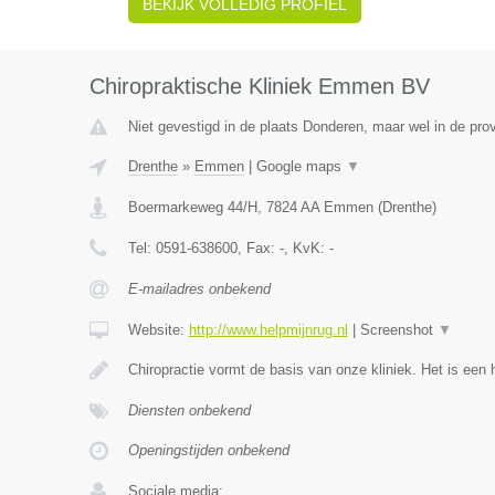
BEKIJK VOLLEDIG PROFIEL
Chiropraktische Kliniek Emmen BV
Niet gevestigd in de plaats Donderen, maar wel in de prov
Drenthe
»
Emmen
|
Google maps
▼
Boermarkeweg 44/H
,
7824 AA
Emmen
(
Drenthe
)
Tel:
0591-638600
, Fax:
-
, KvK:
-
E-mailadres onbekend
Website:
http://www.helpmijnrug.nl
|
Screenshot
▼
Chiropractie vormt de basis van onze kliniek. Het is een 
Diensten onbekend
Openingstijden onbekend
Sociale media: