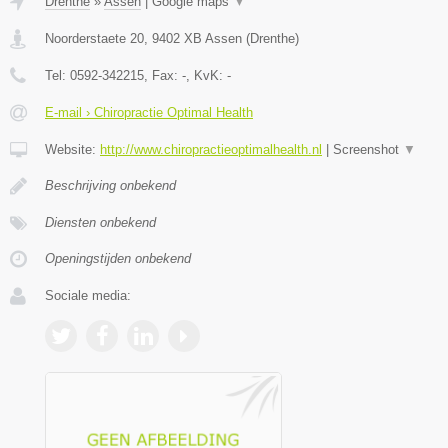
Drenthe
»
Assen
|
Google maps
▼
Noorderstaete 20
,
9402 XB
Assen
(
Drenthe
)
Tel:
0592-342215
, Fax:
-
, KvK:
-
E-mail › Chiropractie Optimal Health
Website:
http://www.chiropractieoptimalhealth.nl
|
Screenshot
▼
Beschrijving onbekend
Diensten onbekend
Openingstijden onbekend
Sociale media: