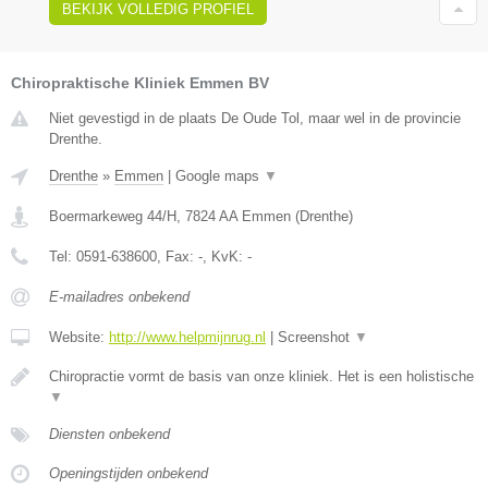
BEKIJK VOLLEDIG PROFIEL
Chiropraktische Kliniek Emmen BV
Niet gevestigd in de plaats De Oude Tol, maar wel in de provincie
Drenthe.
Drenthe
»
Emmen
|
Google maps
▼
Boermarkeweg 44/H
,
7824 AA
Emmen
(
Drenthe
)
Tel:
0591-638600
, Fax:
-
, KvK:
-
E-mailadres onbekend
Website:
http://www.helpmijnrug.nl
|
Screenshot
▼
Chiropractie vormt de basis van onze kliniek. Het is een holistische
▼
Diensten onbekend
Openingstijden onbekend