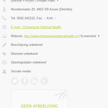
Drenthe
»
Assen
|
Google maps
▼
Noorderstaete 20
,
9402 XB
Assen
(
Drenthe
)
Tel:
0592-342215
, Fax:
-
, KvK:
-
E-mail › Chiropractie Optimal Health
Website:
http://www.chiropractieoptimalhealth.nl
|
Screenshot
▼
Beschrijving onbekend
Diensten onbekend
Openingstijden onbekend
Sociale media: