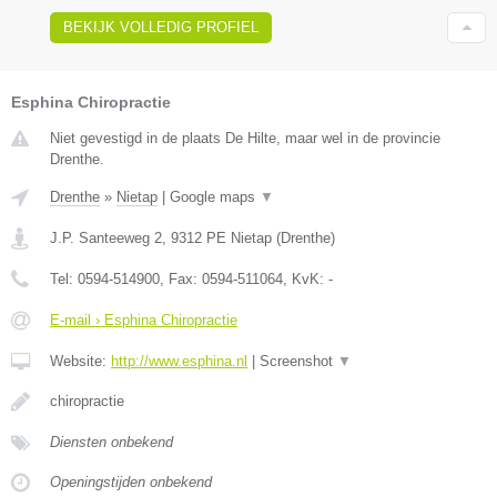
BEKIJK VOLLEDIG PROFIEL
Esphina Chiropractie
Niet gevestigd in de plaats De Hilte, maar wel in de provincie
Drenthe.
Drenthe
»
Nietap
|
Google maps
▼
J.P. Santeeweg 2
,
9312 PE
Nietap
(
Drenthe
)
Tel:
0594-514900
, Fax:
0594-511064
, KvK:
-
E-mail › Esphina Chiropractie
Website:
http://www.esphina.nl
|
Screenshot
▼
chiropractie
Diensten onbekend
Openingstijden onbekend