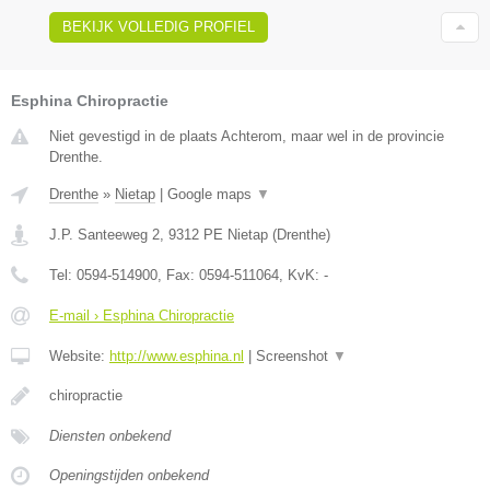
BEKIJK VOLLEDIG PROFIEL
Esphina Chiropractie
Niet gevestigd in de plaats Achterom, maar wel in de provincie
Drenthe.
Drenthe
»
Nietap
|
Google maps
▼
J.P. Santeeweg 2
,
9312 PE
Nietap
(
Drenthe
)
Tel:
0594-514900
, Fax:
0594-511064
, KvK:
-
E-mail › Esphina Chiropractie
Website:
http://www.esphina.nl
|
Screenshot
▼
chiropractie
Diensten onbekend
Openingstijden onbekend