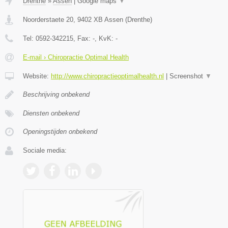
Drenthe
»
Assen
|
Google maps
▼
Noorderstaete 20
,
9402 XB
Assen
(
Drenthe
)
Tel:
0592-342215
, Fax:
-
, KvK:
-
E-mail › Chiropractie Optimal Health
Website:
http://www.chiropractieoptimalhealth.nl
|
Screenshot
▼
Beschrijving onbekend
Diensten onbekend
Openingstijden onbekend
Sociale media: