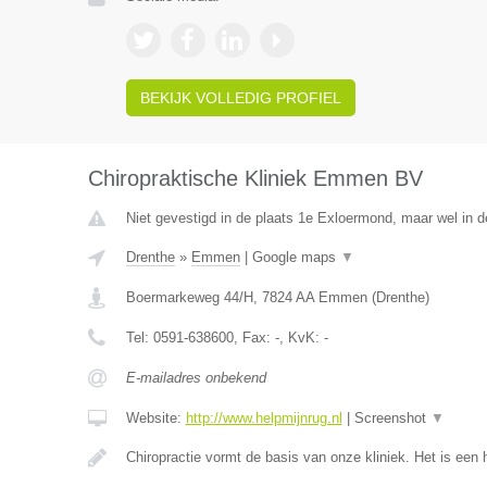
BEKIJK VOLLEDIG PROFIEL
Chiropraktische Kliniek Emmen BV
Niet gevestigd in de plaats 1e Exloermond, maar wel in d
Drenthe
»
Emmen
|
Google maps
▼
Boermarkeweg 44/H
,
7824 AA
Emmen
(
Drenthe
)
Tel:
0591-638600
, Fax:
-
, KvK:
-
E-mailadres onbekend
Website:
http://www.helpmijnrug.nl
|
Screenshot
▼
Chiropractie vormt de basis van onze kliniek. Het is een 