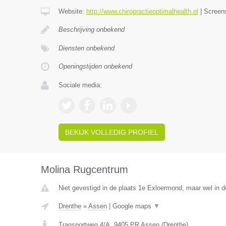
Website:
http://www.chiropractieoptimalhealth.nl
|
Screen
Beschrijving onbekend
Diensten onbekend
Openingstijden onbekend
Sociale media:
BEKIJK VOLLEDIG PROFIEL
Molina Rugcentrum
Niet gevestigd in de plaats 1e Exloermond, maar wel in d
Drenthe
»
Assen
|
Google maps
▼
Transportweg 4/A
,
9405 PR
Assen
(
Drenthe
)