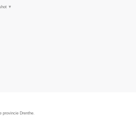
shot
▼
e provincie Drenthe.