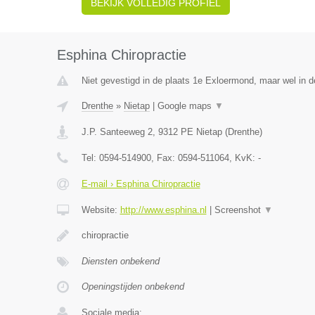
BEKIJK VOLLEDIG PROFIEL
Esphina Chiropractie
Niet gevestigd in de plaats 1e Exloermond, maar wel in d
Drenthe
»
Nietap
|
Google maps
▼
J.P. Santeeweg 2
,
9312 PE
Nietap
(
Drenthe
)
Tel:
0594-514900
, Fax:
0594-511064
, KvK:
-
E-mail › Esphina Chiropractie
Website:
http://www.esphina.nl
|
Screenshot
▼
chiropractie
Diensten onbekend
Openingstijden onbekend
Sociale media: