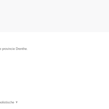
e provincie Drenthe.
holistische
▼